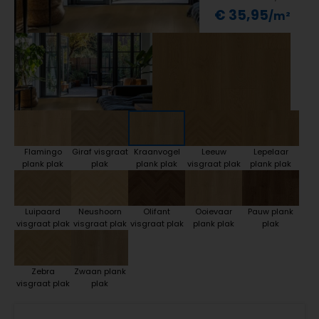
€ 35,95
Flamingo
Giraf visgraat
Kraanvogel
Leeuw
Lepelaar
plank plak
plak
plank plak
visgraat plak
plank plak
Luipaard
Neushoorn
Olifant
Ooievaar
Pauw plank
visgraat plak
visgraat plak
visgraat plak
plank plak
plak
Zebra
Zwaan plank
visgraat plak
plak