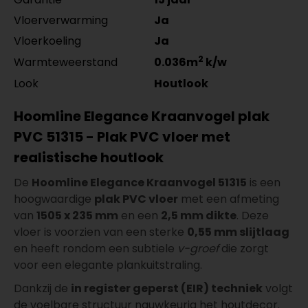
Vloerverwarming
Ja
Vloerkoeling
Ja
2
Warmteweerstand
0.036m
k/w
Look
Houtlook
Hoomline Elegance Kraanvogel plak
PVC 51315 - Plak PVC vloer met
realistische houtlook
De
Hoomline Elegance Kraanvogel 51315
is een
hoogwaardige
plak PVC vloer
met een afmeting
van
1505 x 235 mm
en een
2,5 mm dikte
. Deze
vloer is voorzien van een sterke
0,55 mm slijtlaag
en heeft rondom een subtiele
v-groef
die zorgt
voor een elegante plankuitstraling.
Dankzij de
in register geperst (EIR) techniek
volgt
de voelbare structuur nauwkeurig het houtdecor.