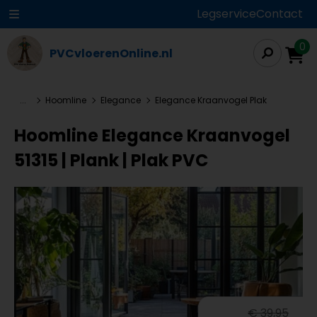
Legservice
Contact
0
PVCvloerenOnline.nl
...
Hoomline
Elegance
Elegance Kraanvogel Plak
Hoomline Elegance Kraanvogel
51315 | Plank | Plak PVC
€ 39,95