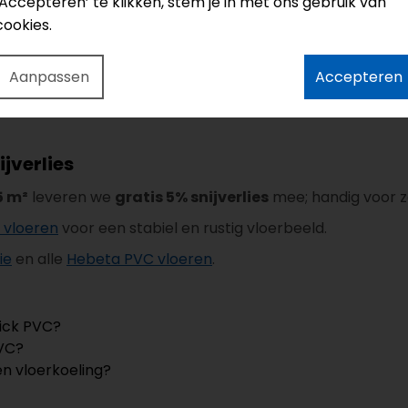
‘Accepteren’ te klikken, stem je in met ons gebruik van
cookies.
rie
Aanpassen
Accepteren
816
ijverlies
5 m²
leveren we
gratis 5% snijverlies
mee; handig voor za
 vloeren
voor een stabiel en rustig vloerbeeld.
ie
en alle
Hebeta PVC vloeren
.
lick PVC?
PVC?
en vloerkoeling?