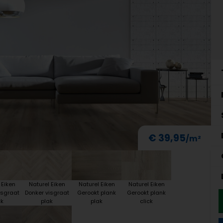
€ 39,95
 Eiken
Naturel Eiken
Naturel Eiken
Naturel Eiken
isgraat
Donker visgraat
Gerookt plank
Gerookt plank
ck
plak
plak
click