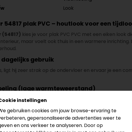
Look
/w
 54817 plak PVC – houtlook voor een tijdloo
r (54817)
kies je voor plak PVC PVC met een eiken look d
interieur, maar voelt ook thuis in een warmere inrichting.
erhoud.
 dagelijks gebruik
, ligt hij zeer strak op de ondervloer en ervaar je een com
koeling (lage warmteweerstand)
 en -koeling voor extra comfort. Met een lage warmte
Cookie instellingen
 aangename, gelijkmatige temperatuur.
We gebruiken cookies om jouw browse-ervaring te
verbeteren, gepersonaliseerde advertenties weer te
geven en ons verkeer te analyseren. Door op
ering is ook verkrijgbaar als
click PVC
. Bekijk de:
Hebeta P