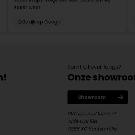
zeker weer
Bekijk op Google
Komt u liever langs?
n!
Onze showro
Showroom
PVCvloerenOnline.nl
Âlde Dyk 18a
9288 XC Kootstertille