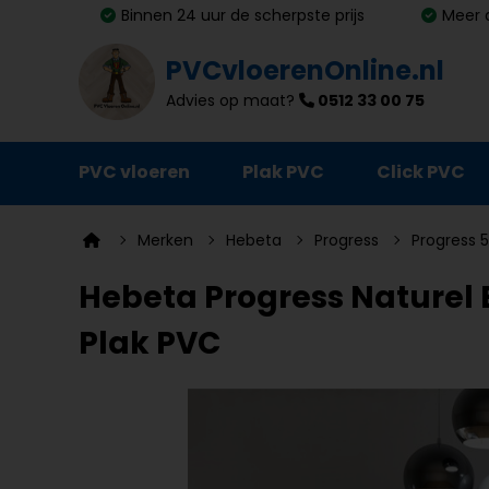
Binnen 24 uur de scherpste prijs
Meer 
PVCvloerenOnline.nl
Advies op maat?
0512 33 00 75
PVC vloeren
Plak PVC
Click PVC
Ondervloeren
Merken
Hebeta
Progress
Progress 5
Plinten
Hebeta Progress Naturel E
Deurmatten
Plak PVC
Vloer- en trapprofielen
Lijm, primer en egalisatie
Schoonmaak en onderhoud