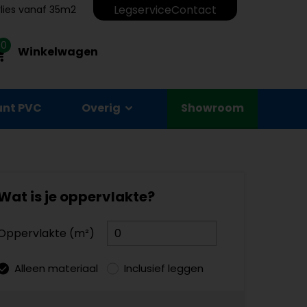
Legservice
Contact
erlies vanaf 35m2
0
Winkelwagen
unt PVC
Overig
Showroom
Wat is je oppervlakte?
Oppervlakte (m²)
Alleen materiaal
Inclusief leggen