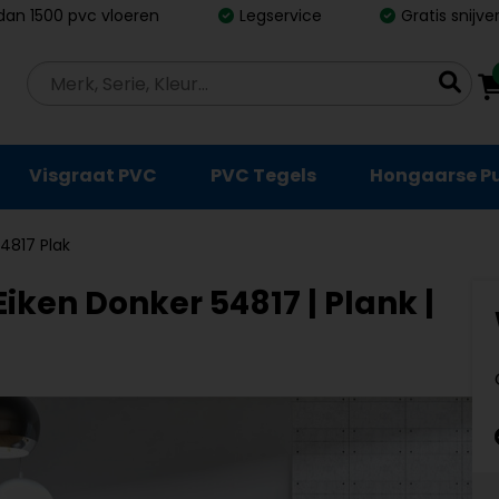
dan 1500 pvc vloeren
Legservice
Gratis snijv
Visgraat PVC
PVC Tegels
Hongaarse P
4817 Plak
iken Donker 54817 | Plank |