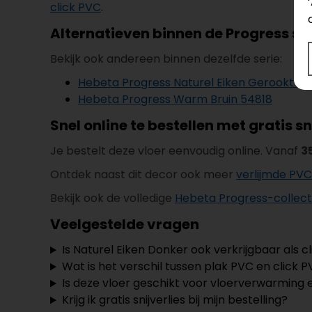
click PVC
.
Alternatieven binnen de Progress se
Bekijk ook andereen binnen dezelfde serie:
Hebeta Progress Naturel Eiken Gerookt 54
Hebeta Progress Warm Bruin 54818
Snel online te bestellen met gratis sn
Je bestelt deze vloer eenvoudig online. Vanaf
3
Ontdek naast dit decor ook meer
verlijmde PVC
Bekijk ook de volledige
Hebeta Progress-collect
Veelgestelde vragen
Is Naturel Eiken Donker ook verkrijgbaar als c
Wat is het verschil tussen plak PVC en click 
Is deze vloer geschikt voor vloerverwarming 
Krijg ik gratis snijverlies bij mijn bestelling?