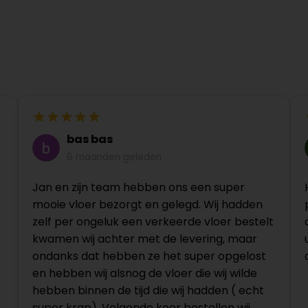
bas bas
6 maanden geleden
Jan en zijn team hebben ons een super
mooie vloer bezorgt en gelegd. Wij hadden
zelf per ongeluk een verkeerde vloer bestelt
kwamen wij achter met de levering, maar
ondanks dat hebben ze het super opgelost
en hebben wij alsnog de vloer die wij wilde
hebben binnen de tijd die wij hadden ( echt
super krap). Volgende keer bestellen wij