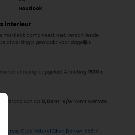
Houtlook
s interieur
ie makkelijk combineert met verschillende
 De afwerking is gemaakt voor dagelijks
fortabel, rustig loopgeluid. Afmeting:
1530 x
weerstand van ca.
0,04 m² K/W
komt warmte
rogress Click Naturel Eiken Donker 55817