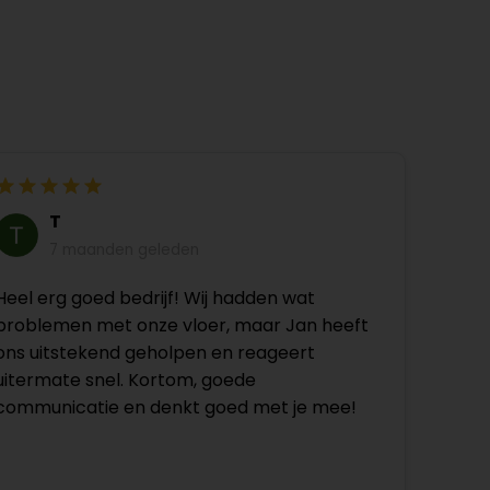
T
7 maanden geleden
Heel erg goed bedrijf! Wij hadden wat
problemen met onze vloer, maar Jan heeft
ons uitstekend geholpen en reageert
uitermate snel. Kortom, goede
communicatie en denkt goed met je mee!