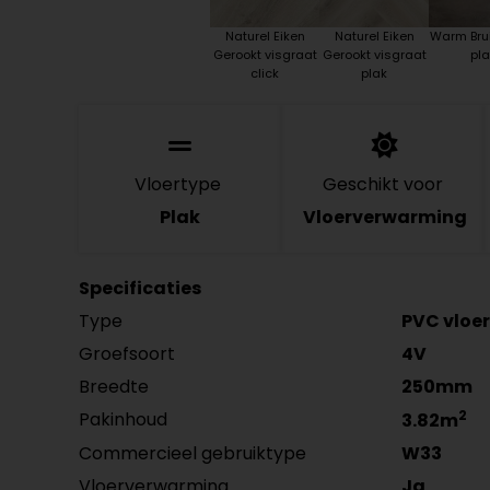
Naturel Eiken
Naturel Eiken
Warm Bru
Gerookt visgraat
Gerookt visgraat
pla
click
plak
Vloertype
Geschikt voor
Plak
Vloerverwarming
Specificaties
Type
PVC vloer
Groefsoort
4V
Breedte
250mm
2
Pakinhoud
3.82m
Commercieel gebruiktype
W33
Vloerverwarming
Ja