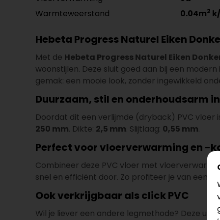
2
Warmteweerstand
0.04m
k
Hebeta Progress Naturel Eiken Donker
Met de
Hebeta Progress Naturel Eiken Donke
woonstijlen. Deze sluit goed aan bij een modern 
gemak: een mooie look, zonder ingewikkeld ond
Duurzaam, stil en onderhoudsarm in
Doordat dit een verlijmde (dryback) PVC vloer is
250 mm
. Dikte:
2,5 mm
. Slijtlaag:
0,55 mm
.
Perfect voor vloerverwarming en -
Combineer deze PVC vloer met vloerverwarming
snel en efficiënt door. Zo profiteer je van een
Ook verkrijgbaar als click PVC
Wil je liever een andere legmethode? Deze uitvo