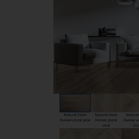
Plint accessoires
Traprenovatie
Naturel Eiken
Naturel Eiken
Naturel
Donker plank plak
Donker plank
Donker v
click
cli