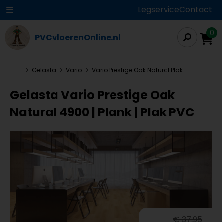
Legservice
Contact
0
PVCvloerenOnline.nl
...
Gelasta
Vario
Vario Prestige Oak Natural Plak
Gelasta Vario Prestige Oak
Natural 4900 | Plank | Plak PVC
€ 37,95