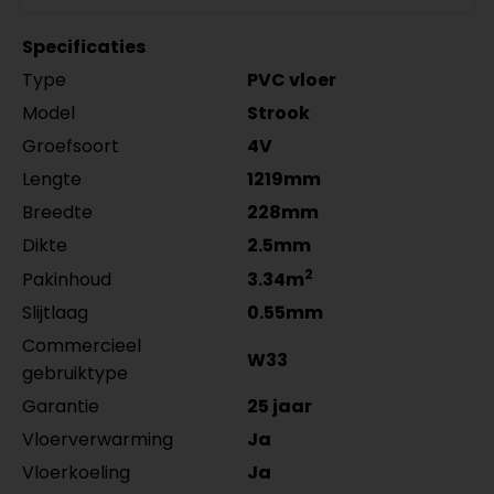
per lengte: mm, € 20,95 p/st
RAL9016 gelakt 5556.0914.19
zwart gefolied
MDF plinten 12 cm
Meter
Aantal
per lengte: mm, € 16,95 p/st
5555.0725.19
Specificaties
Amsterdam 120x12mm
per lengte: mm, € 9,95 p/st
Type
PVC vloer
RAL9016 gelakt 5554.1211.19
per lengte: mm, € 21,95 p/st
Model
Strook
Groefsoort
4V
Lengte
1219mm
Breedte
228mm
Dikte
2.5mm
2
Pakinhoud
3.34m
Slijtlaag
0.55mm
Commercieel
W33
gebruiktype
Garantie
25 jaar
Vloerverwarming
Ja
Vloerkoeling
Ja