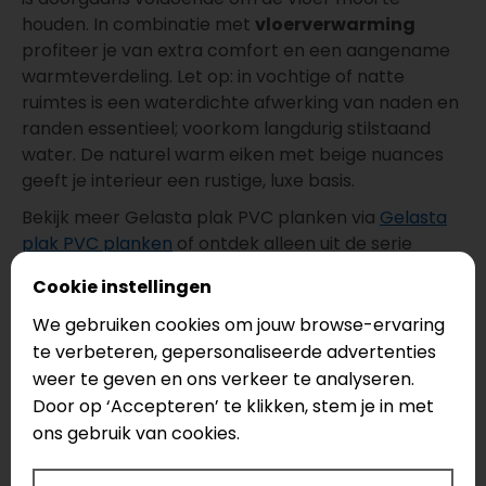
houden. In combinatie met
vloerverwarming
profiteer je van extra comfort en een aangename
warmteverdeling. Let op: in vochtige of natte
ruimtes is een waterdichte afwerking van naden en
randen essentieel; voorkom langdurig stilstaand
water. De naturel warm eiken met beige nuances
geeft je interieur een rustige, luxe basis.
Bekijk meer Gelasta plak PVC planken via
Gelasta
plak PVC planken
of ontdek alleen uit de serie
Gelasta Vario
.
Cookie instellingen
Belangrijkste eigenschappen
We gebruiken cookies om jouw browse-ervaring
Type:
Plak PVC (dryback)
– uitvoering: plank
te verbeteren, gepersonaliseerde advertenties
Afmeting: 1219 x 228 mm
weer te geven en ons verkeer te analyseren.
Dikte: 2,5 mm
Door op ‘Accepteren’ te klikken, stem je in met
Slijtlaag: 0,55 mm
ons gebruik van cookies.
Geschikt voor:
vloerverwarming &
vloerkoeling