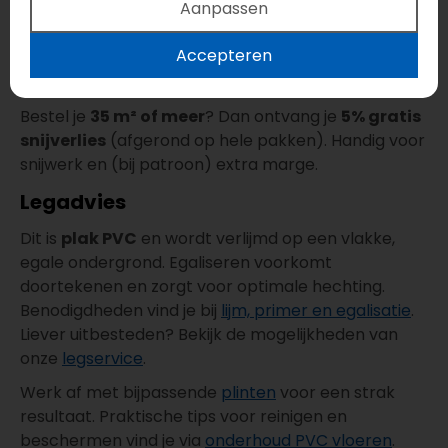
Aanpassen
Waterbestendig
en onderhoudsarm
Garantie: 25 jaar
Accepteren
Gratis snijverlies
Bestel je
35 m² of meer
? Dan ontvang je
5% gratis
snijverlies
(afgerond op hele pakken). Handig voor
snijwerk en (bij patroon) extra marge.
Legadvies
Dit is
plak PVC
en wordt verlijmd op een vlakke,
egale ondergrond. Egaliseren voorkomt
doortekenen en zorgt voor optimale hechting.
Benodigdheden vind je bij
lijm, primer en egalisatie
.
Liever uitbesteden? Bekijk de mogelijkheden van
onze
legservice
.
Werk af met bijpassende
plinten
voor een strak
resultaat. Praktische tips voor reinigen en
beschermen vind je via
onderhoud PVC vloeren
.