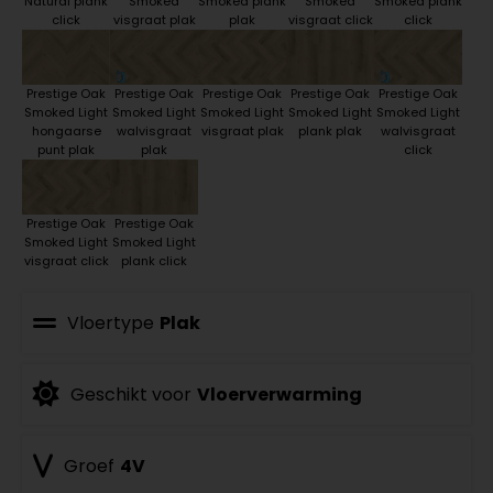
Natural plank
Smoked
Smoked plank
Smoked
Smoked plank
click
visgraat plak
plak
visgraat click
click
Prestige Oak
Prestige Oak
Prestige Oak
Prestige Oak
Prestige Oak
Smoked Light
Smoked Light
Smoked Light
Smoked Light
Smoked Light
hongaarse
walvisgraat
visgraat plak
plank plak
walvisgraat
punt plak
plak
click
Prestige Oak
Prestige Oak
Smoked Light
Smoked Light
visgraat click
plank click
Vloertype
Plak
Geschikt voor
Vloerverwarming
Groef
4V