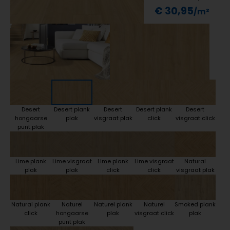
€ 30,95
Desert
Desert plank
Desert
Desert plank
Desert
hongaarse
plak
visgraat plak
click
visgraat click
punt plak
Lime plank
Lime visgraat
Lime plank
Lime visgraat
Natural
plak
plak
click
click
visgraat plak
Natural plank
Naturel
Naturel plank
Naturel
Smoked plank
click
hongaarse
plak
visgraat click
plak
punt plak