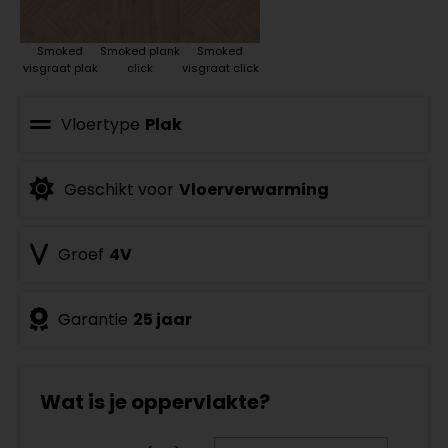
Smoked
Smoked plank
Smoked
visgraat plak
click
visgraat click
Vloertype
Plak
Geschikt voor
Vloerverwarming
Groef
4V
Garantie
25 jaar
Wat is je oppervlakte?