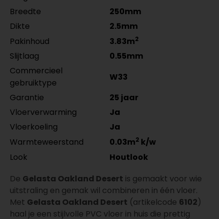
Breedte
250mm
Dikte
2.5mm
2
Pakinhoud
3.83m
Slijtlaag
0.55mm
Commercieel
W33
gebruiktype
Garantie
25 jaar
Vloerverwarming
Ja
Vloerkoeling
Ja
2
Warmteweerstand
0.03m
k/w
Look
Houtlook
De
Gelasta Oakland Desert
is gemaakt voor wie
uitstraling en gemak wil combineren in één vloer.
Met
Gelasta Oakland Desert
(artikelcode
6102
)
haal je een stijlvolle PVC vloer in huis die prettig