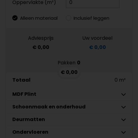
Oppervlakte (m²)
Alleen materiaal
Inclusief leggen
Adviesprijs
Uw voordeel
€ 0,00
€ 0,00
Pakken
0
€ 0,00
Totaal
0 m²
MDF Plint
7 cm
Schoonmaak en onderhoud
9 cm
Deurmatten
MDF plinten 7 cm
Co-Pro Schoonmaak en
Meter
Aantal
Aantal
Amsterdam 70x12mm
Onderhoud PVC Reiniger 4862
12 cm
Ondervloeren
MDF plinten 9 cm
Gelasta Xtreme SDN carbon 99
Meter
Aantal
Meter
RAL9010 gelakt
€ 19,95 p/st
€ 89,95 p/meter