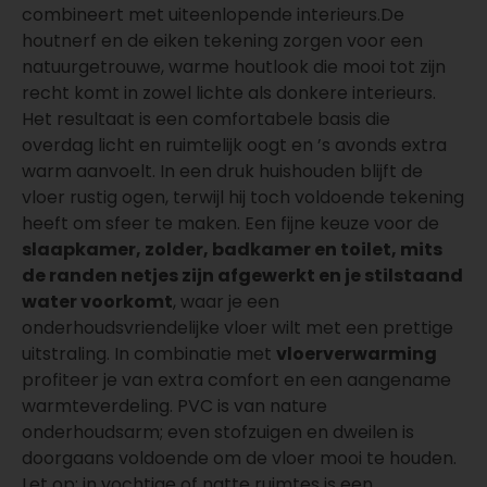
combineert met uiteenlopende interieurs.De
houtnerf en de eiken tekening zorgen voor een
natuurgetrouwe, warme houtlook die mooi tot zijn
recht komt in zowel lichte als donkere interieurs.
Het resultaat is een comfortabele basis die
overdag licht en ruimtelijk oogt en ’s avonds extra
warm aanvoelt. In een druk huishouden blijft de
vloer rustig ogen, terwijl hij toch voldoende tekening
heeft om sfeer te maken. Een fijne keuze voor de
slaapkamer, zolder, badkamer en toilet, mits
de randen netjes zijn afgewerkt en je stilstaand
water voorkomt
, waar je een
onderhoudsvriendelijke vloer wilt met een prettige
uitstraling. In combinatie met
vloerverwarming
profiteer je van extra comfort en een aangename
warmteverdeling. PVC is van nature
onderhoudsarm; even stofzuigen en dweilen is
doorgaans voldoende om de vloer mooi te houden.
Let op: in vochtige of natte ruimtes is een