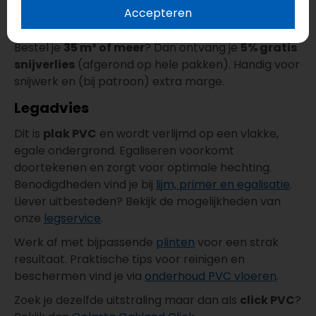
Accepteren
Gratis snijverlies
Bestel je
35 m² of meer
? Dan ontvang je
5% gratis
snijverlies
(afgerond op hele pakken). Handig voor
snijwerk en (bij patroon) extra marge.
Legadvies
Dit is
plak PVC
en wordt verlijmd op een vlakke,
egale ondergrond. Egaliseren voorkomt
doortekenen en zorgt voor optimale hechting.
Benodigdheden vind je bij
lijm, primer en egalisatie
.
Liever uitbesteden? Bekijk de mogelijkheden van
onze
legservice
.
Werk af met bijpassende
plinten
voor een strak
resultaat. Praktische tips voor reinigen en
beschermen vind je via
onderhoud PVC vloeren
.
Zoek je dezelfde uitstraling maar dan als
click PVC
?