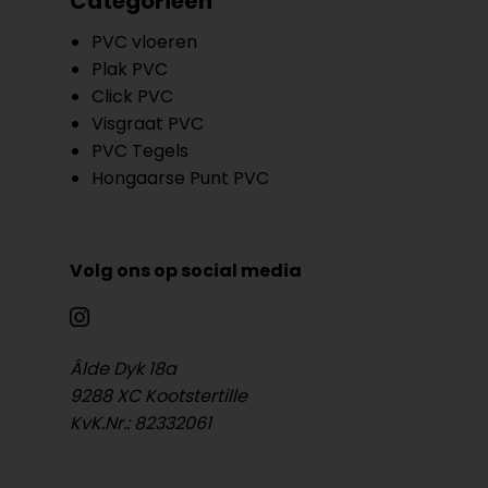
Categorieën
PVC vloeren
Plak PVC
Click PVC
Visgraat PVC
PVC Tegels
Hongaarse Punt PVC
Volg ons op social media
Âlde Dyk 18a
9288 XC Kootstertille
KvK.Nr.: 82332061