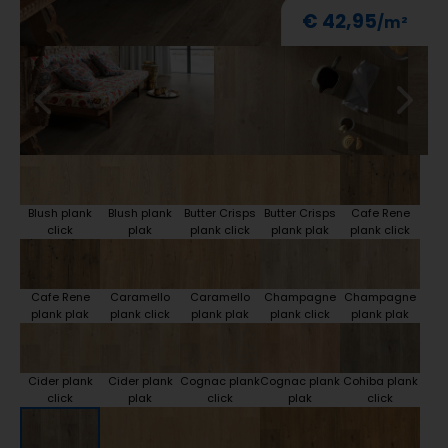
€ 42,95
Blush plank
Blush plank
Butter Crisps
Butter Crisps
Cafe Rene
click
plak
plank click
plank plak
plank click
Cafe Rene
Caramello
Caramello
Champagne
Champagne
plank plak
plank click
plank plak
plank click
plank plak
Cider plank
Cider plank
Cognac plank
Cognac plank
Cohiba plank
click
plak
click
plak
click