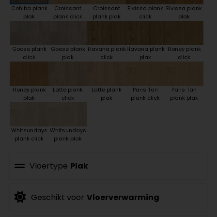
Cohiba plank
Croissant
Croissant
Eivissa plank
Eivissa plank
plak
plank click
plank plak
click
plak
Goose plank
Goose plank
Havana plank
Havana plank
Honey plank
click
plak
click
plak
click
Honey plank
Latte plank
Latte plank
Paris Tan
Paris Tan
plak
click
plak
plank click
plank plak
Whitsundays
Whitsundays
plank click
plank plak
Vloertype
Plak
Geschikt voor
Vloerverwarming