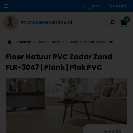
Legservice
Contact
0
PVCvloerenOnline.nl
Merken
Floer
Natuur
Natuur Zadar Zand Plak
Floer Natuur PVC Zadar Zand
FLR-3047 | Plank | Plak PVC
€ 36,95