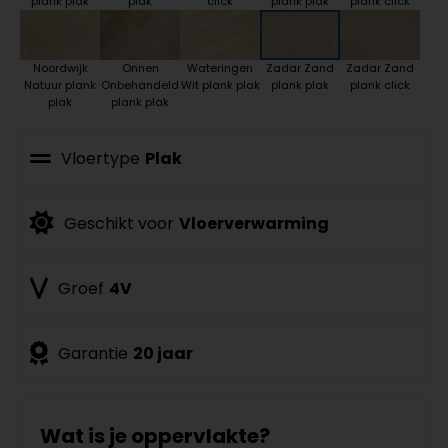
plank plak
plak
click
plank plak
plank click
Noordwijk
Onnen
Wateringen
Zadar Zand
Zadar Zand
Natuur plank
Onbehandeld
Wit plank plak
plank plak
plank click
plak
plank plak
Vloertype
Plak
Geschikt voor
Vloerverwarming
Groef
4V
Garantie
20 jaar
Wat is je oppervlakte?