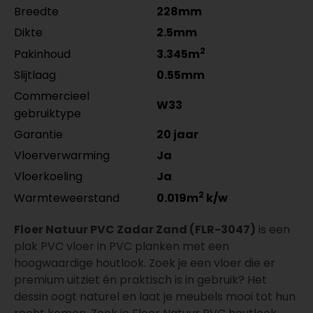
Breedte
228mm
Dikte
2.5mm
2
Pakinhoud
3.345m
Slijtlaag
0.55mm
Commercieel
W33
gebruiktype
Garantie
20 jaar
Vloerverwarming
Ja
Vloerkoeling
Ja
2
Warmteweerstand
0.019m
k/w
Floer Natuur PVC Zadar Zand (FLR-3047)
is een
plak PVC vloer in PVC planken met een
hoogwaardige houtlook. Zoek je een vloer die er
premium uitziet én praktisch is in gebruik? Het
dessin oogt naturel en laat je meubels mooi tot hun