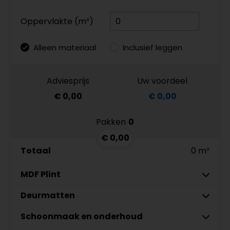
Oppervlakte (m²)
Alleen materiaal
Inclusief leggen
Adviesprijs
Uw voordeel
€ 0,00
€ 0,00
Pakken
0
€ 0,00
Totaal
0 m²
MDF Plint
7 cm
Deurmatten
9 cm
Schoonmaak en onderhoud
MDF plinten 7 cm
Gelasta Xtreme SDN carbon 99
Meter
Aantal
Meter
Amsterdam 70x12mm
€ 89,95 p/meter