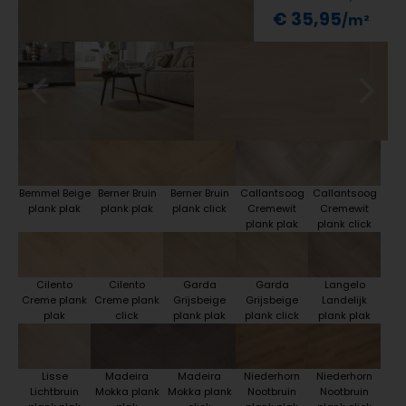
€ 35,95
Bemmel Beige
Berner Bruin
Berner Bruin
Callantsoog
Callantsoog
plank plak
plank plak
plank click
Cremewit
Cremewit
plank plak
plank click
Cilento
Cilento
Garda
Garda
Langelo
Creme plank
Creme plank
Grijsbeige
Grijsbeige
Landelijk
plak
click
plank plak
plank click
plank plak
Lisse
Madeira
Madeira
Niederhorn
Niederhorn
Lichtbruin
Mokka plank
Mokka plank
Nootbruin
Nootbruin