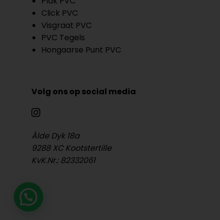
Plak PVC
Click PVC
Visgraat PVC
PVC Tegels
Hongaarse Punt PVC
Volg ons op social media
Âlde Dyk 18a
9288 XC Kootstertille
KvK.Nr.: 82332061