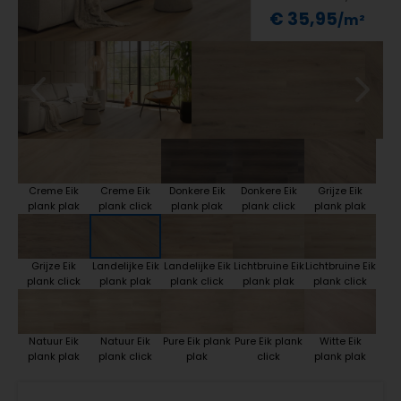
€ 35,95
Creme Eik
Creme Eik
Donkere Eik
Donkere Eik
Grijze Eik
plank plak
plank click
plank plak
plank click
plank plak
Grijze Eik
Landelijke Eik
Landelijke Eik
Lichtbruine Eik
Lichtbruine Eik
plank click
plank plak
plank click
plank plak
plank click
Natuur Eik
Natuur Eik
Pure Eik plank
Pure Eik plank
Witte Eik
plank plak
plank click
plak
click
plank plak