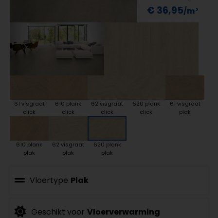
€ 36,95
61 visgraat
610 plank
62 visgraat
620 plank
61 visgraat
click
click
click
click
plak
610 plank
62 visgraat
620 plank
plak
plak
plak
Vloertype
Plak
Geschikt voor
Vloerverwarming