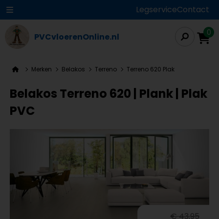
Legservice
Contact
0
PVCvloerenOnline.nl
Merken
Belakos
Terreno
Terreno 620 Plak
Belakos Terreno 620 | Plank | Plak
PVC
€ 43,95