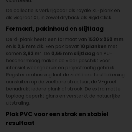
vloerbeeld.
De collectie is verkrijgbaar als royale XL-plank en
als visgraat XL, in zowel dryback als Rigid Click.
Formaat, pakinhoud en slijtlaag
De xl-plank heeft een formaat van
1530 x 250 mm
en is
2,5 mm
dik. Een pak bevat
10 planken
met
samen
3,83 m²
. De
0,55 mm slijtlaag
en PU-
beschermlaag maken de vloer geschikt voor
intensief woongebruik en projectmatig gebruik.
Register embossing laat de zichtbare houttekening
aansluiten op de voelbare structuur; de V-groef
benadrukt iedere plank of strook. De extra matte
toplaag beperkt glans en versterkt de natuurlijke
uitstraling.
Plak PVC voor een strak en stabiel
resultaat