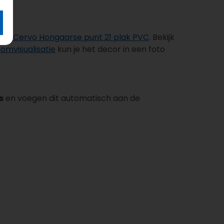
kos Cervo Hongaarse punt 21 plak PVC
. Bekijk
omvisualisatie
kun je het decor in een foto
s
en voegen dit automatisch aan de