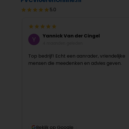
PVCvloerenOnline.nl
5.0
Yannick Van der Cingel
4 maanden geleden
Top bedrijf! Echt een aanrader, vriendelijke
mensen die meedenken en advies geven.
Bekijk op Google