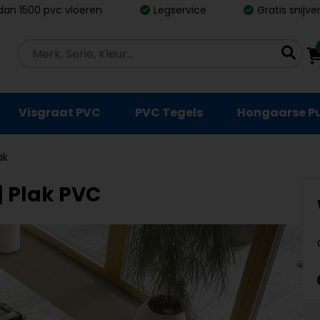
dan 1500 pvc vloeren
Legservice
Gratis snijv
Visgraat PVC
PVC Tegels
Hongaarse P
ak
| Plak PVC