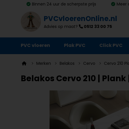
Binnen 24 uur de scherpste prijs
Meer 
PVCvloerenOnline.nl
Advies op maat?
0512 33 00 75
PVC vloeren
Plak PVC
Click PVC
Ondervloeren
Merken
Belakos
Cervo
Cervo 210 Pl
Plinten
Belakos Cervo 210 | Plank 
Deurmatten
Vloer- en trapprofielen
Lijm, primer en egalisatie
Schoonmaak en onderhoud