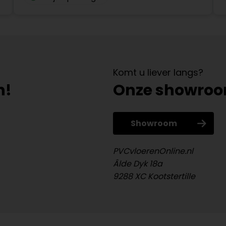
Komt u liever langs?
n!
Onze showro
Showroom
PVCvloerenOnline.nl
Âlde Dyk 18a
9288 XC Kootstertille