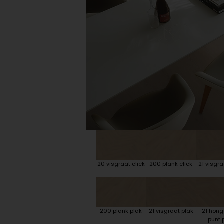
Plint accessoires
Traprenovatie
20 visgraat click
200 plank click
21 visgra
200 plank plak
21 visgraat plak
21 hon
punt 