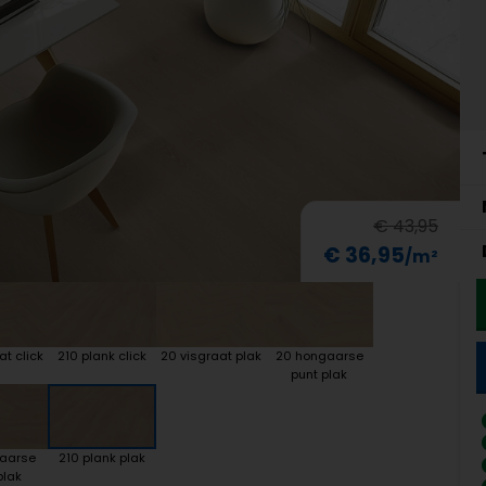
€ 43,95
€ 36,95
at click
210 plank click
20 visgraat plak
20 hongaarse
punt plak
gaarse
210 plank plak
plak