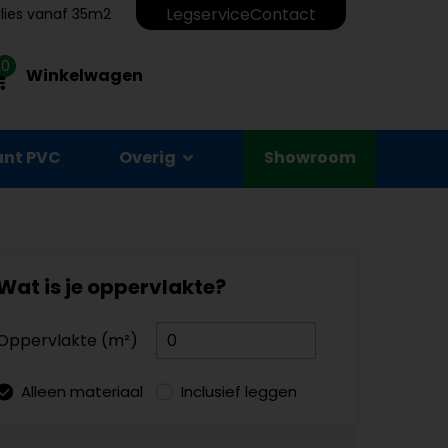
Legservice
Contact
erlies vanaf 35m2
0
Winkelwagen
unt PVC
Overig
Showroom
Wat is je oppervlakte?
Oppervlakte (m²)
Alleen materiaal
Inclusief leggen