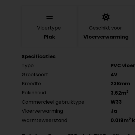
Vloertype
Geschikt voor
Plak
Vloerverwarming
Specificaties
Type
PVC vloer
Groefsoort
4V
Breedte
238mm
2
Pakinhoud
3.62m
Commercieel gebruiktype
W33
Vloerverwarming
Ja
2
Warmteweerstand
0.019m
k