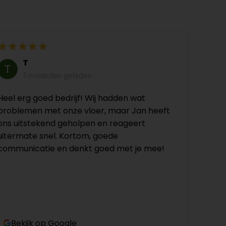
T
7 maanden geleden
Heel erg goed bedrijf! Wij hadden wat
problemen met onze vloer, maar Jan heeft
ons uitstekend geholpen en reageert
uitermate snel. Kortom, goede
communicatie en denkt goed met je mee!
Bekijk op Google