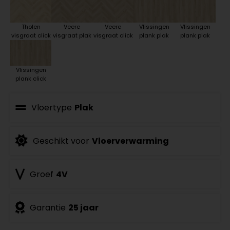
Tholen
Veere
Veere
Vlissingen
Vlissingen
visgraat click
visgraat plak
visgraat click
plank plak
plank plak
Vlissingen
plank click
Vloertype
Plak
Geschikt voor
Vloerverwarming
Groef
4V
Garantie
25 jaar