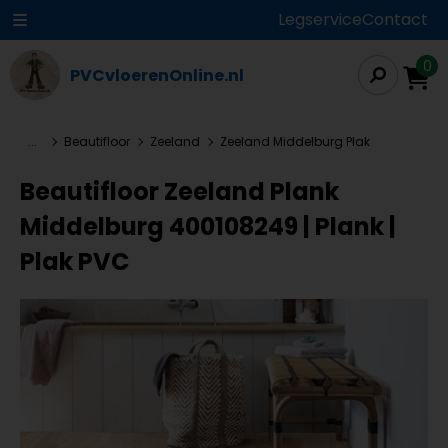
Legservice
Contact
0
PVCvloerenOnline.nl
...
Beautifloor
Zeeland
Zeeland Middelburg Plak
Beautifloor Zeeland Plank
Middelburg 400108249 | Plank |
Plak PVC