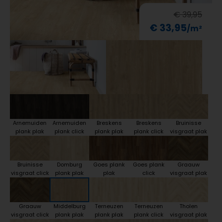
€ 39,95
€ 33,95
Arnemuiden
Arnemuiden
Breskens
Breskens
Bruinisse
plank plak
plank click
plank plak
plank click
visgraat plak
Bruinisse
Domburg
Goes plank
Goes plank
Graauw
visgraat click
plank plak
plak
click
visgraat plak
Graauw
Middelburg
Terneuzen
Terneuzen
Tholen
visgraat click
plank plak
plank plak
plank click
visgraat plak