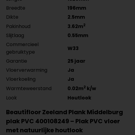
per lengte: mm, € 21,95 p/st
Breedte
196mm
Dikte
2.5mm
2
Pakinhoud
3.62m
Slijtlaag
0.55mm
Commercieel
W33
gebruiktype
Garantie
25 jaar
Vloerverwarming
Ja
Vloerkoeling
Ja
2
Warmteweerstand
0.02m
k/w
Look
Houtlook
Beautifloor Zeeland Plank Middelburg
plak PVC 400108249 – Plak PVC vloer
met natuurlijke houtlook