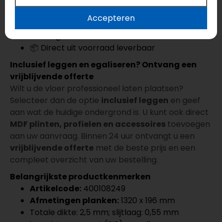
vloer op de door u gekozen dag bij u bezorgen.
Accepteren
🚚 Levering op de door u gekozen datum
💳 Veilig betalen met iDEAL
📦 Direct uit voorraad leverbaar
Inclusief leggen en egaliseren? Ontvang een
vrijblijvende offerte
Wilt u de vloer professioneel laten plaatsen?
Selecteer dan de optie
inclusief leggen
en geef
aan wat de huidige ondergrond is. U kunt ook direct
MDF plinten, profielen en accessoires
toevoegen
aan uw aanvraag. Binnen 24 uur ontvangt u een
vrijblijvende offerte
met de beste prijs en een
compleet overzicht van uw bestelling.
Belangrijkste productkenmerken
Artikelcode:
400108249
Afmetingen planken:
1320 x 196 mm
Totale dikte: 2,5 mm; slijtlaag: 0,55 mm