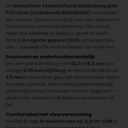
De
Beautifloor Zeeland Plank Middelburg plak
PVC vloer (artikelcode 400108249)
combineert
een warme, tijdloze uitstraling met een realistische
houtstructuur en matte afwerking. Elke strook
heeft een klassieke 4-zijdige v-groef en voelt
dankzij
in register geperst (EIR)
natuurgetrouw
aan – nauwelijks te onderscheiden van echt hout.
Duurzaam en onderhoudsvriendelijk
Met een plankafmeting van
132,0 x 19,6 cm
, een
stevige
0,55 mm slijtlaag
en een totale dikte van
2,5 mm
is deze vloer geschikt voor intensief woon-
en projectgebruik. Hij is volledig waterbestendig,
eenvoudig schoon te houden en zeer hygiënisch –
ideaal voor ruimtes zoals keuken, woonkamer of
hal.
Comfortabel met vloerverwarming
Dankzij de lage
R-waarde van ca. 0,01 m² K/W
is