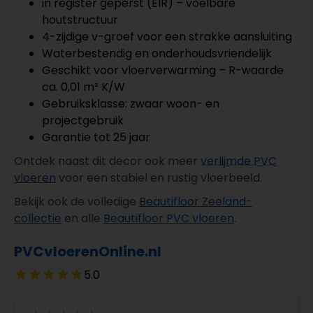
in register geperst (EIR) – voelbare
houtstructuur
4-zijdige v-groef voor een strakke aansluiting
Waterbestendig en onderhoudsvriendelijk
Geschikt voor vloerverwarming – R-waarde
ca. 0,01 m² K/W
Gebruiksklasse: zwaar woon- en
projectgebruik
Garantie tot 25 jaar
Ontdek naast dit decor ook meer
verlijmde PVC
vloeren
voor een stabiel en rustig vloerbeeld.
Bekijk ook de volledige
Beautifloor Zeeland-
collectie
en alle
Beautifloor PVC vloeren
.
PVCvloerenOnline.nl
5.0