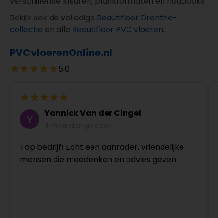
verschillende kleuren, plankformaten en houtlooks.
Bekijk ook de volledige
Beautifloor Drenthe-
collectie
en alle
Beautifloor PVC vloeren
.
PVCvloerenOnline.nl
5.0
Yannick Van der Cingel
4 maanden geleden
Top bedrijf! Echt een aanrader, vriendelijke
mensen die meedenken en advies geven.