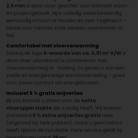
2,5 mm
is deze vloer geschikt voor intensief woon-
en projectgebruik. Hij is volledig waterbestendig,
eenvoudig schoon te houden en zeer hygiënisch –
ideaal voor ruimtes zoals keuken, woonkamer of
hal.
Comfortabel met vloerverwarming
Dankzij de lage
R-waarde van ca. 0,01 m² K/W
is
deze vloer uitstekend te combineren met
vloerverwarming of -koeling. Zo geniet u van een
snelle en energiezuinige warmteverdeling – goed
voor zowel comfort als energiekosten.
Inclusief 5 % gratis snijverlies
Bij ons betaalt u alleen voor de
netto
vloeroppervlakte
die u nodig heeft. Wij leveren
standaard
5 % extra snijverlies gratis
mee
(afgerond op hele pakken), zodat u geen tekort
heeft tijdens de installatie. Deze service geldt bij
bestellingen vanaf
35 m²
.