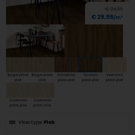
€ 34,95
€ 29,95
Borger plank
Borger plank
Schoonloo
Tynaarlo
Veenoord
plak
click
plank plak
plank plak
plank plak
Zuidwolde
Zuidwolde
plank plak
plank click
Vloertype
Plak