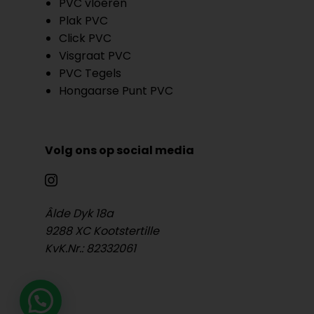
PVC vloeren
Plak PVC
Click PVC
Visgraat PVC
PVC Tegels
Hongaarse Punt PVC
Volg ons op social media
Âlde Dyk 18a
9288 XC Kootstertille
KvK.Nr.: 82332061