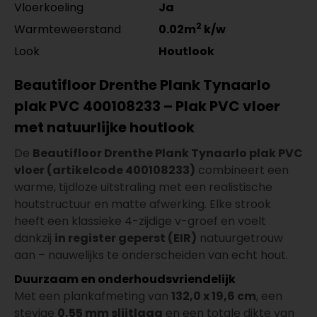
Vloerkoeling
Ja
2
Warmteweerstand
0.02m
k/w
Look
Houtlook
Beautifloor Drenthe Plank Tynaarlo
plak PVC 400108233 – Plak PVC vloer
met natuurlijke houtlook
De
Beautifloor Drenthe Plank Tynaarlo plak PVC
vloer (artikelcode 400108233)
combineert een
warme, tijdloze uitstraling met een realistische
houtstructuur en matte afwerking. Elke strook
heeft een klassieke 4-zijdige v-groef en voelt
dankzij
in register geperst (EIR)
natuurgetrouw
aan – nauwelijks te onderscheiden van echt hout.
Duurzaam en onderhoudsvriendelijk
Met een plankafmeting van
132,0 x 19,6 cm
, een
stevige
0,55 mm slijtlaag
en een totale dikte van