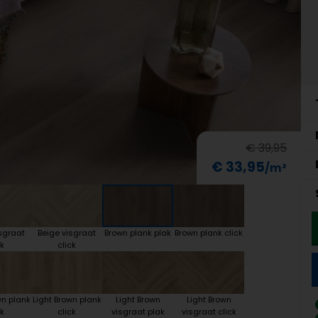
€ 39,95
€ 33,95
sgraat
Beige visgraat
Brown plank plak
Brown plank click
k
click
wn plank
Light Brown plank
Light Brown
Light Brown
k
click
visgraat plak
visgraat click