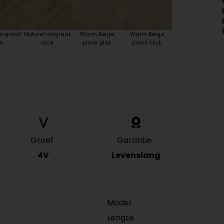
isgraat
Natural visgraat
Warm Beige
Warm Beige
k
click
plank plak
plank click
Groef
Garantie
4V
Levenslang
Model
Lengte