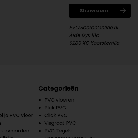
Showroom
PVCvloerenOnline.nl
Âlde Dyk 18a
9288 XC Kootstertille
Categorieën
PVC vloeren
Plak PVC
l je PVC vloer
Click PVC
n
Visgraat PVC
oorwaarden
PVC Tegels