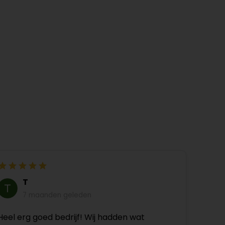
T
7 maanden geleden
Heel erg goed bedrijf! Wij hadden wat