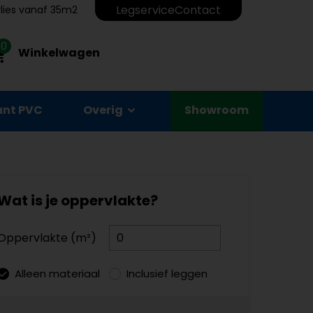
Legservice
Contact
erlies vanaf 35m2
0
Winkelwagen
unt PVC
Overig
Showroom
Wat is je oppervlakte?
Oppervlakte (m²)
Alleen materiaal
Inclusief leggen