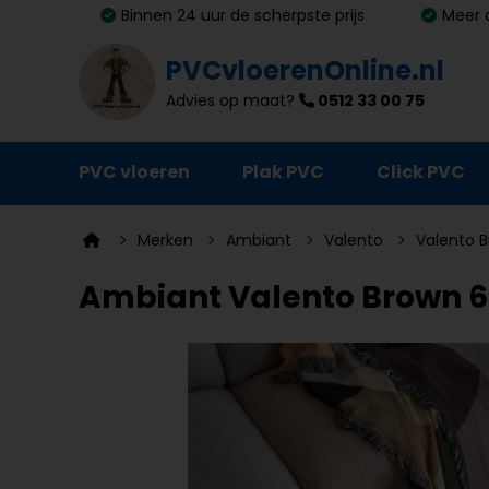
Binnen 24 uur de scherpste prijs
Meer 
PVCvloerenOnline.nl
Advies op maat?
0512 33 00 75
PVC vloeren
Plak PVC
Click PVC
Ondervloeren
Merken
Ambiant
Valento
Valento B
Plinten
Ambiant Valento Brown 607
Deurmatten
Vloer- en trapprofielen
Lijm, primer en egalisatie
Schoonmaak en onderhoud