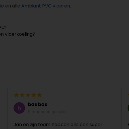
ie
en alle
Ambiant PVC vloeren
.
PVC?
en vloerkoeling?
bas bas
6 maanden geleden
Jan en zijn team hebben ons een super