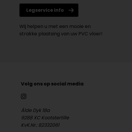
Legservice info
Wij helpen u met een mooie en
strakke plaatsing van uw PVC vloer!
Volg ons op social media
Âlde Dyk 18a
9288 XC Kootstertille
KvK.Nr.: 82332061