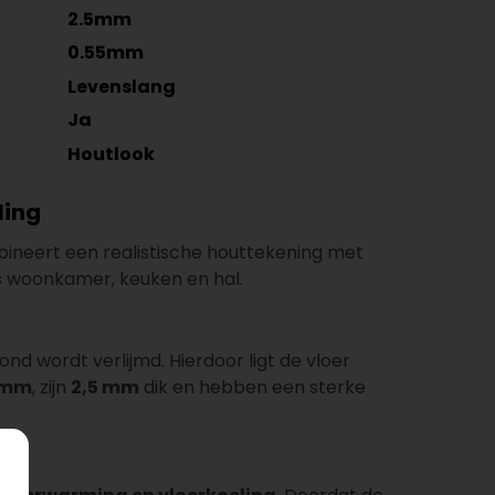
2.5mm
0.55mm
Levenslang
Ja
Houtlook
ling
ineert een realistische houttekening met
ls woonkamer, keuken en hal.
nd wordt verlijmd. Hierdoor ligt de vloer
0 mm
, zijn
2,5 mm
dik en hebben een sterke