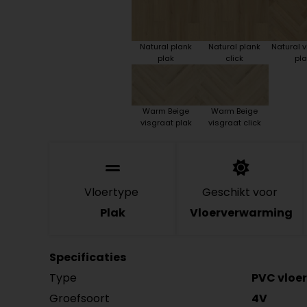
Natural plank
Natural plank
Natural v
plak
click
pla
Warm Beige
Warm Beige
visgraat plak
visgraat click
Vloertype
Geschikt voor
Plak
Vloerverwarming
Specificaties
Type
PVC vloer
Groefsoort
4V