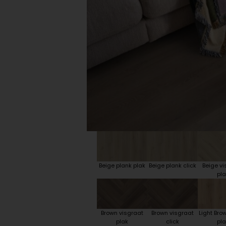
Plint accessoires
Traprenovatie
Beige plank plak
Beige plank click
Beige vi
pla
Brown visgraat
Brown visgraat
Light Bro
plak
click
pla