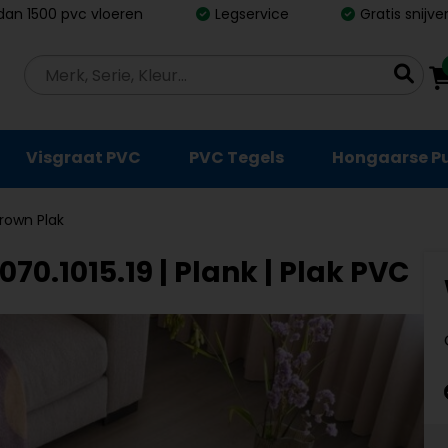
dan 1500 pvc vloeren
Legservice
Gratis snijv
Visgraat PVC
PVC Tegels
Hongaarse P
rown Plak
0.1015.19 | Plank | Plak PVC