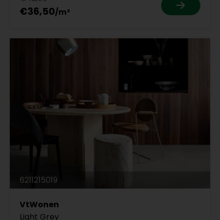
€36,50
6211215019
VtWonen
Light Grey