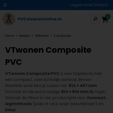
Legservice
Contact
0
PVCvloerenOnline.nl
Home
Merken
VtWonen
Composite
VTwonen Composite
PVC
VTwonen Composite PVC
is een tegelserie met
een compact, overzichtelijk aanbod. Binnen
dezelfde serie kies je tussen het
914 × 457 mm
formaat en de extra rustige
914 × 914 mm XL
tegel.
Gebruik de filters in het productgrid voor
formaat
,
legmethode
(plak of click waar beschikbaar) en
kleur
.