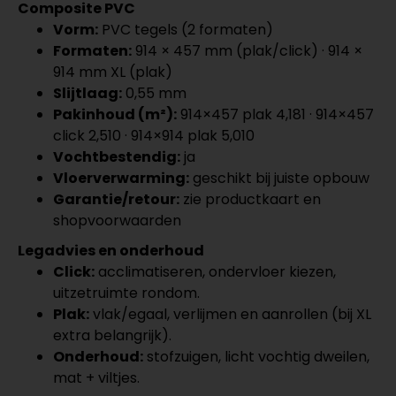
Composite PVC
Vorm:
PVC tegels (2 formaten)
Formaten:
914 × 457 mm (plak/click) · 914 ×
914 mm XL (plak)
Slijtlaag:
0,55 mm
Pakinhoud (m²):
914×457 plak 4,181 · 914×457
click 2,510 · 914×914 plak 5,010
Vochtbestendig:
ja
Vloerverwarming:
geschikt bij juiste opbouw
Garantie/retour:
zie productkaart en
shopvoorwaarden
Legadvies en onderhoud
Click:
acclimatiseren, ondervloer kiezen,
uitzetruimte rondom.
Plak:
vlak/egaal, verlijmen en aanrollen (bij XL
extra belangrijk).
Onderhoud:
stofzuigen, licht vochtig dweilen,
mat + viltjes.