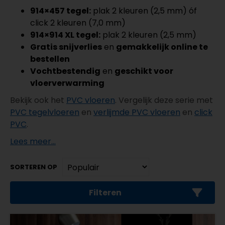
914×457 tegel:
plak 2 kleuren (2,5 mm) óf
click 2 kleuren (7,0 mm)
914×914 XL tegel:
plak 2 kleuren (2,5 mm)
Gratis snijverlies
en
gemakkelijk online te
bestellen
Vochtbestendig
en
geschikt voor
vloerverwarming
Bekijk ook het
PVC vloeren
. Vergelijk deze serie met
PVC tegelvloeren
en
verlijmde PVC vloeren
en
click
PVC
.
Lees meer...
SORTEREN OP
Filteren