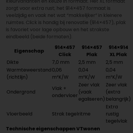
kleurvarianten en keuze in formaat. Het XL formaat
zorgt voor extra rust; het 914×457 formaat is
veelzijdig en vaak net wat “makkelijker” in kleinere
ruimtes. Click is handig bij renovatie (914×457), plak
is favoriet voor lage opbouw en het strakste
eindbeeld (beide formaten).
914×457
914×457
914×914
Eigenschap
Click
Plak
XL Plak
Dikte
7,0 mm
2,5 mm
2,5 mm
Warmteweerstand
0,06
0,04
0,04
(richtlijn)
m²K/W
m²K/W
m²K/W
Zeer vlak
Zeer vlak
Vlak +
Ondergrond
(vaak
(extra
ondervloer
egaliseren)
belangrijk)
Extra
Vloerbeeld
Strak tegelritme
rustig
tegelvlak
Technische eigenschappen VTwonen