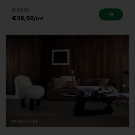
€42,95
€36,50
6205214119