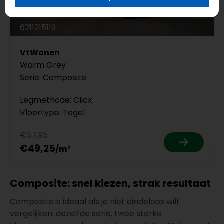
6211215119
VtWonen
Warm Grey
Serie: Composite
Legmethode: Click
Vloertype: Tegel
€57,95
€49,25
Composite: snel kiezen, strak resultaat
Composite is ideaal als je niet eindeloos wilt
vergelijken: dezelfde serie, twee sterke