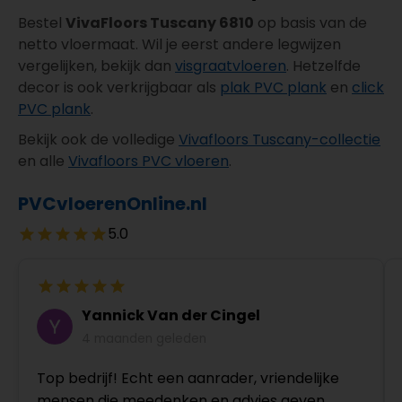
Bestel
VivaFloors Tuscany 6810
op basis van de
netto vloermaat. Wil je eerst andere legwijzen
vergelijken, bekijk dan
visgraatvloeren
. Hetzelfde
decor is ook verkrijgbaar als
plak PVC plank
en
click
PVC plank
.
Bekijk ook de volledige
Vivafloors Tuscany-collectie
en alle
Vivafloors PVC vloeren
.
PVCvloerenOnline.nl
5.0
Yannick Van der Cingel
4 maanden geleden
Top bedrijf! Echt een aanrader, vriendelijke
mensen die meedenken en advies geven.