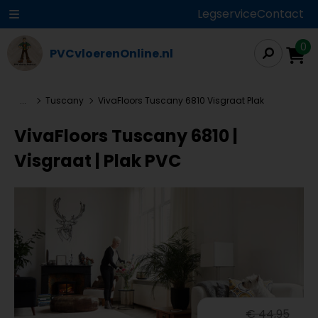
Legservice
Contact
0
PVCvloerenOnline.nl
...
Tuscany
VivaFloors Tuscany 6810 Visgraat Plak
VivaFloors Tuscany 6810 |
Visgraat | Plak PVC
€ 44,95