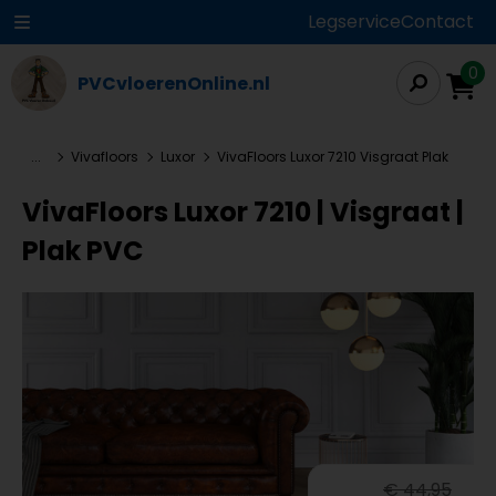
Legservice
Contact
0
PVCvloerenOnline.nl
...
Vivafloors
Luxor
VivaFloors Luxor 7210 Visgraat Plak
VivaFloors Luxor 7210 | Visgraat |
Plak PVC
€ 44,95