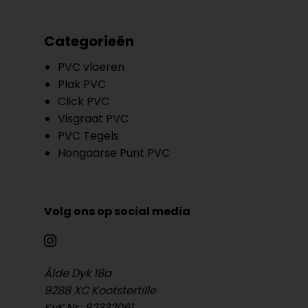
Categorieën
PVC vloeren
Plak PVC
Click PVC
Visgraat PVC
PVC Tegels
Hongaarse Punt PVC
Volg ons op social media
Âlde Dyk 18a
9288 XC Kootstertille
KvK.Nr.: 82332061