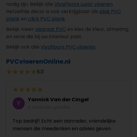
nodig zijn. Bekijk alle
VivaFloors Luxor vloeren
.
Hetzelfde decor is ook verkrijgbaar als
plak PVC
plank
en
click PVC plank
.
Bekijk meer
visgraat PVC
en kies de kleur, afmeting
en serie die bij uw interieur past.
Bekijk ook alle
Vivafloors PVC vloeren
.
PVCvloerenOnline.nl
5.0
Yannick Van der Cingel
4 maanden geleden
Top bedrijf! Echt een aanrader, vriendelijke
mensen die meedenken en advies geven.