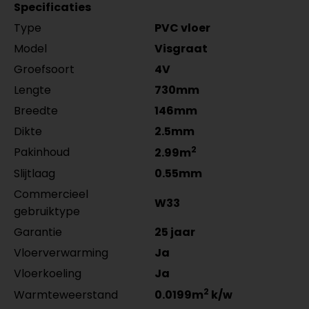
MDF plinten 12 cm
Meter
Aantal
per lengte: mm, € 16,95 p/st
5555.0725.19
Specificaties
Amsterdam 120x12mm
per lengte: mm, € 9,95 p/st
Type
PVC vloer
RAL9016 gelakt 5554.1211.19
per lengte: mm, € 21,95 p/st
Model
Visgraat
Groefsoort
4V
Lengte
730mm
Breedte
146mm
Dikte
2.5mm
2
Pakinhoud
2.99m
Slijtlaag
0.55mm
Commercieel
W33
gebruiktype
Garantie
25 jaar
Vloerverwarming
Ja
Vloerkoeling
Ja
2
Warmteweerstand
0.0199m
k/w