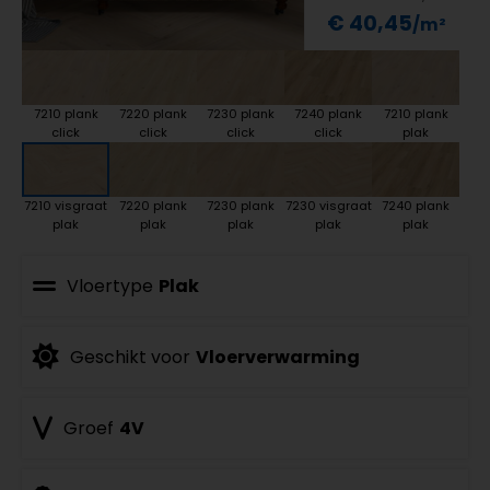
€ 40,45
7210 plank
7220 plank
7230 plank
7240 plank
7210 plank
click
click
click
click
plak
7210 visgraat
7220 plank
7230 plank
7230 visgraat
7240 plank
plak
plak
plak
plak
plak
Vloertype
Plak
Geschikt voor
Vloerverwarming
Groef
4V