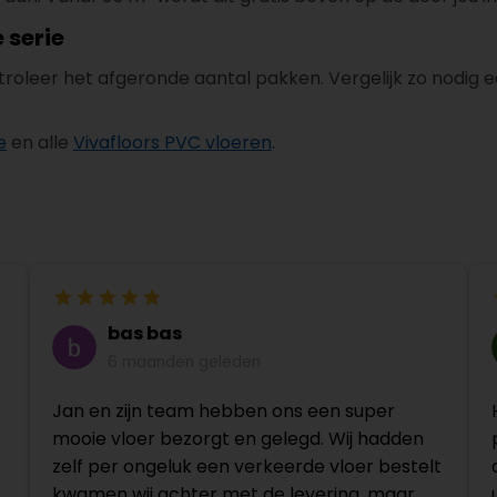
 serie
troleer het afgeronde aantal pakken. Vergelijk zo nodig 
e
en alle
Vivafloors PVC vloeren
.
bas bas
6 maanden geleden
Jan en zijn team hebben ons een super
mooie vloer bezorgt en gelegd. Wij hadden
zelf per ongeluk een verkeerde vloer bestelt
kwamen wij achter met de levering, maar