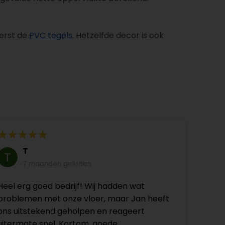
eerst de
PVC tegels
. Hetzelfde decor is ook
T
7 maanden geleden
Heel erg goed bedrijf! Wij hadden wat
problemen met onze vloer, maar Jan heeft
ons uitstekend geholpen en reageert
uitermate snel. Kortom, goede