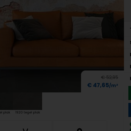
€ 52,95
€ 47,65
el plak
1920 tegel plak