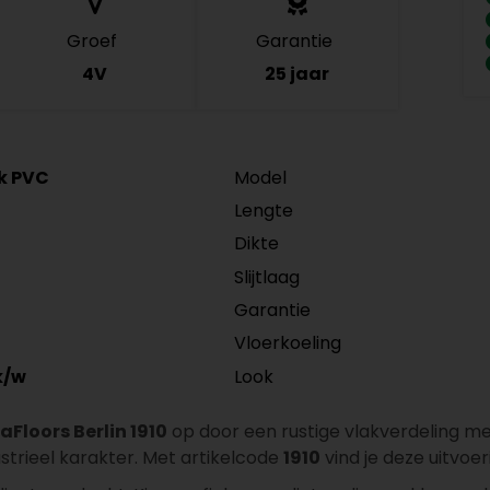
Groef
Garantie
4V
25 jaar
ck PVC
Model
Lengte
Dikte
Slijtlaag
Garantie
Vloerkoeling
Look
k/w
aFloors Berlin 1910
op door een rustige vlakverdeling me
trieel karakter. Met artikelcode
1910
vind je deze uitvoer