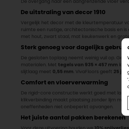
De overgang naar een aangrenzende vloer verdien
De uitstraling van decor 1910
Vergelijk het decor met de kleurtemperatuur va
ruimte een rustige, architectonische basis en i
met hout, zwart staal, mat keukenwerk en grote
Sterk genoeg voor dagelijks gebruik
De gesloten toplaag neemt weinig vuil op. Gebr
materialen. Met
tegels van 935 × 457 mm
krij
slijtlaag meet
0,55 mm
. VivaFloors geeft
25 jaa
Comfort en vloerverwarming
De rigid-core constructie werkt goed met la
klikverbinding maakt plaatsing zonder lijm moge
oneffenheden niet onbeperkt opvangen.
Het juiste aantal pakken berekenen
Voor deze uitvoering houden we
10% snijverlies