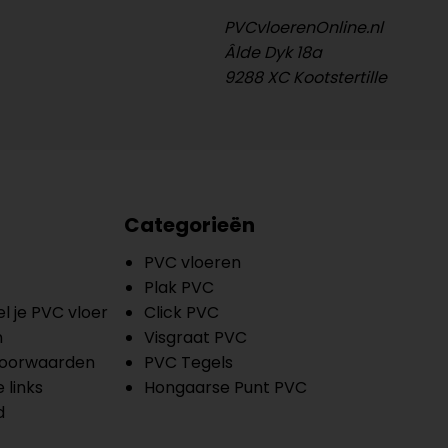
PVCvloerenOnline.nl
Âlde Dyk 18a
9288 XC Kootstertille
Categorieën
PVC vloeren
Plak PVC
l je PVC vloer
Click PVC
n
Visgraat PVC
oorwaarden
PVC Tegels
 links
Hongaarse Punt PVC
d