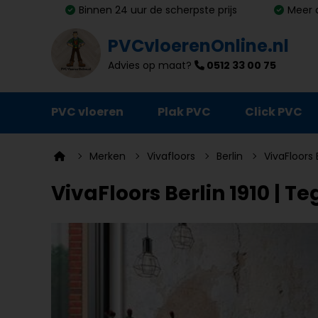
Binnen 24 uur de scherpste prijs
Meer 
PVCvloerenOnline.nl
Advies op maat?
0512 33 00 75
PVC vloeren
Plak PVC
Click PVC
Ondervloeren
Merken
Vivafloors
Berlin
VivaFloors 
Plinten
VivaFloors Berlin 1910 | Te
Deurmatten
Vloer- en trapprofielen
Lijm, primer en egalisatie
Schoonmaak en onderhoud