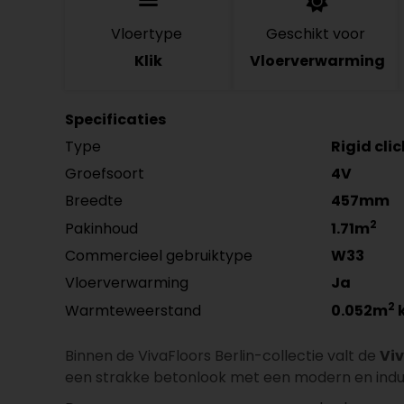
Vloertype
Geschikt voor
Klik
Vloerverwarming
Specificaties
Type
Rigid cli
Groefsoort
4V
Breedte
457mm
2
Pakinhoud
1.71m
Commercieel gebruiktype
W33
Vloerverwarming
Ja
2
Warmteweerstand
0.052m
Binnen de VivaFloors Berlin-collectie valt de
Viv
een strakke betonlook met een modern en indus