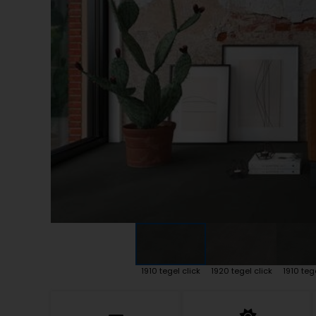
Plint accessoires
Traprenovatie
1910 tegel click
1920 tegel click
1910 teg