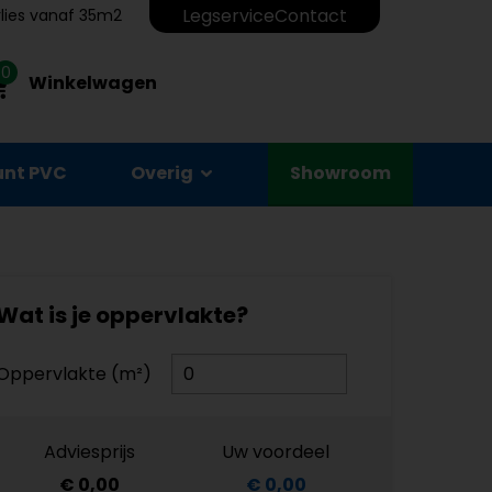
Legservice
Contact
erlies vanaf 35m2
0
Winkelwagen
unt PVC
Overig
Showroom
Wat is je oppervlakte?
Oppervlakte (m²)
Adviesprijs
Uw voordeel
€ 0,00
€ 0,00