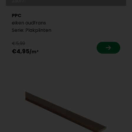
23017
PPC
eiken oudfrans
Serie: Plakplinten
€5,99
€4,95