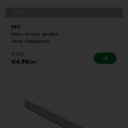
23056
PPC
eiken donker geolied
Serie: Plakplinten
€5,99
€4,95