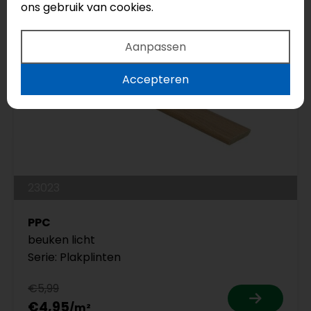
ons gebruik van cookies.
Aanpassen
Accepteren
23023
PPC
beuken licht
Serie: Plakplinten
€5,99
€4,95