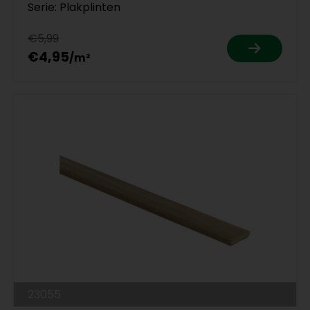
Serie: Plakplinten
€5,99
€4,95
23055