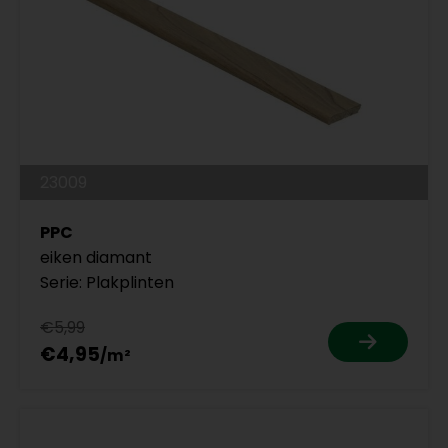
23009
PPC
eiken diamant
Serie: Plakplinten
€5,99
€4,95