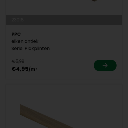
23018
PPC
eiken antiek
Serie: Plakplinten
€5,99
€4,95