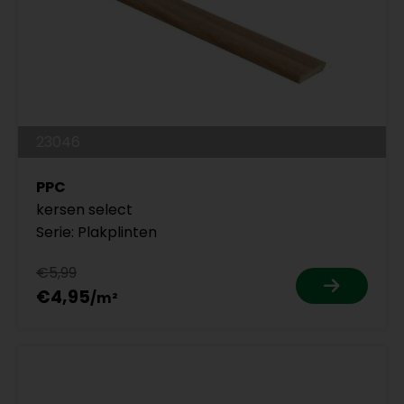
23046
PPC
kersen select
Serie: Plakplinten
€5,99
€4,95