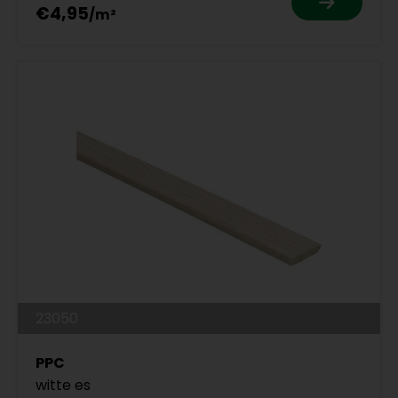
€4,95
23050
PPC
witte es