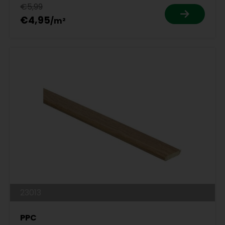
€5,99
€4,95
23013
PPC