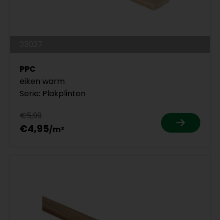
23027
PPC
eiken warm
Serie: Plakplinten
€5,99
€4,95