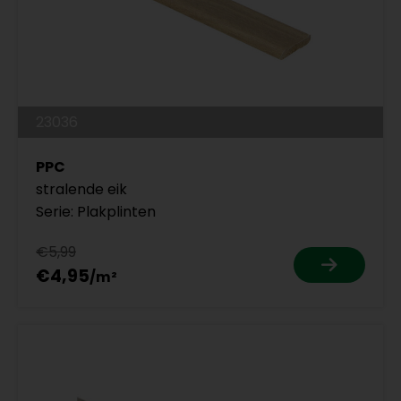
23036
PPC
stralende eik
Serie: Plakplinten
€5,99
€4,95