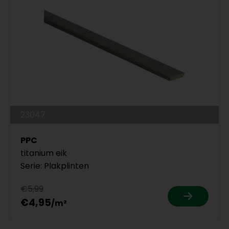
23047
PPC
titanium eik
Serie: Plakplinten
€5,99
€4,95