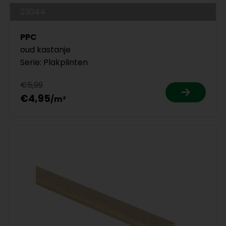
23044
PPC
oud kastanje
Serie: Plakplinten
€5,99
€4,95