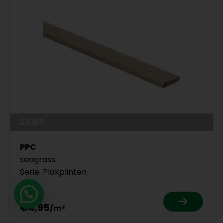
23065
PPC
seagrass
Serie: Plakplinten
€5,99
€4,95