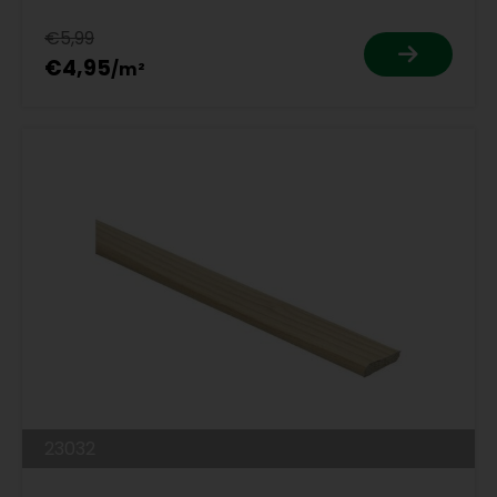
€5,99
€4,95
23032