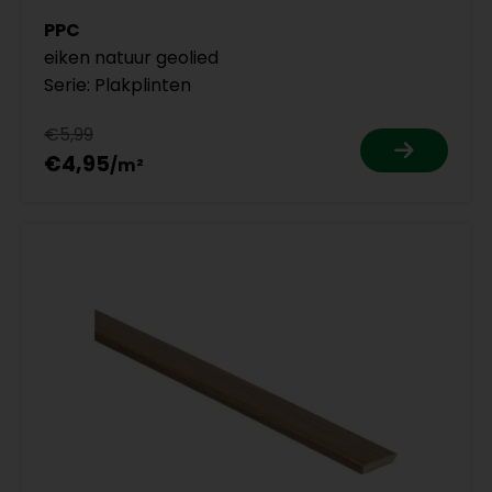
PPC
eiken natuur geolied
Serie: Plakplinten
€5,99
€4,95