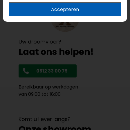
Accepteren
Uw droomvloer?
Laat ons helpen!
0512 33 00 75
Bereikbaar op werkdagen
van 09:00 tot 18:00
Komt u liever langs?
Onze showroom