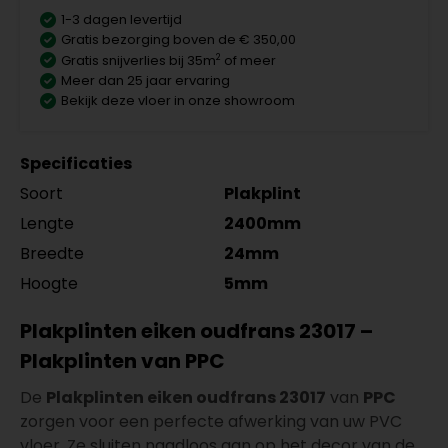
1-3 dagen levertijd
Gratis bezorging boven de € 350,00
2
Gratis snijverlies bij 35m
of meer
Meer dan 25 jaar ervaring
Bekijk deze vloer in onze showroom
Specificaties
Soort
Plakplint
Lengte
2400mm
Breedte
24mm
Hoogte
5mm
Plakplinten eiken oudfrans 23017 –
Plakplinten van PPC
De
Plakplinten eiken oudfrans 23017
van
PPC
zorgen voor een perfecte afwerking van uw PVC
vloer. Ze sluiten naadloos aan op het decor van de