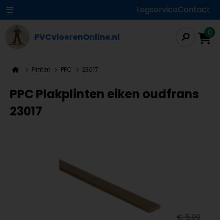
Legservice
Contact
0
PVCvloerenOnline.nl
Plinten
PPC
23017
PPC Plakplinten eiken oudfrans
23017
€ 5,99