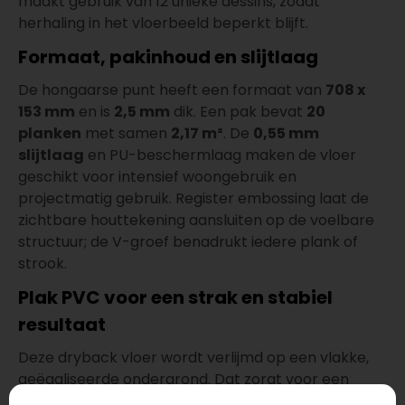
maakt gebruik van 12 unieke dessins, zodat
herhaling in het vloerbeeld beperkt blijft.
Formaat, pakinhoud en slijtlaag
De hongaarse punt heeft een formaat van
708 x
153 mm
en is
2,5 mm
dik. Een pak bevat
20
planken
met samen
2,17 m²
. De
0,55 mm
slijtlaag
en PU-beschermlaag maken de vloer
geschikt voor intensief woongebruik en
projectmatig gebruik. Register embossing laat de
zichtbare houttekening aansluiten op de voelbare
structuur; de V-groef benadrukt iedere plank of
strook.
Plak PVC voor een strak en stabiel
resultaat
Deze dryback vloer wordt verlijmd op een vlakke,
geëgaliseerde ondergrond. Dat zorgt voor een
stille, stabiele vloer met een strakke afwerking. De