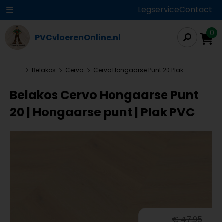
Legservice
Contact
0
PVCvloerenOnline.nl
...
Belakos
Cervo
Cervo Hongaarse Punt 20 Plak
Belakos Cervo Hongaarse Punt
20 | Hongaarse punt | Plak PVC
€ 47,95