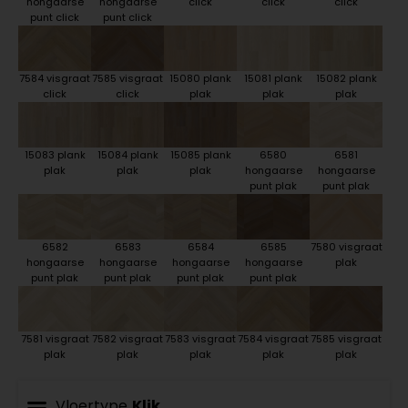
hongaarse
hongaarse
click
click
click
punt click
punt click
7584 visgraat
7585 visgraat
15080 plank
15081 plank
15082 plank
click
click
plak
plak
plak
15083 plank
15084 plank
15085 plank
6580
6581
plak
plak
plak
hongaarse
hongaarse
punt plak
punt plak
6582
6583
6584
6585
7580 visgraat
hongaarse
hongaarse
hongaarse
hongaarse
plak
punt plak
punt plak
punt plak
punt plak
7581 visgraat
7582 visgraat
7583 visgraat
7584 visgraat
7585 visgraat
plak
plak
plak
plak
plak
Vloertype
Klik