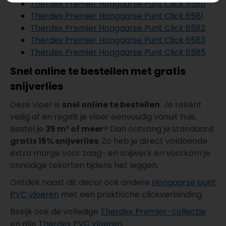
Therdex Premier Hongaarse Punt Click 6580
Therdex Premier Hongaarse Punt Click 6581
Therdex Premier Hongaarse Punt Click 6582
Therdex Premier Hongaarse Punt Click 6583
Therdex Premier Hongaarse Punt Click 6585
Snel online te bestellen met gratis
snijverlies
Deze vloer is
snel online te bestellen
. Je rekent
veilig af en regelt je vloer eenvoudig vanuit huis.
Bestel je
35 m² of meer
? Dan ontvang je standaard
gratis 15% snijverlies
. Zo heb je direct voldoende
extra marge voor zaag- en snijwerk en voorkom je
onnodige tekorten tijdens het leggen.
Ontdek naast dit decor ook andere
Hongaarse punt
PVC vloeren
met een praktische clickverbinding.
Bekijk ook de volledige
Therdex Premier-collectie
en alle
Therdex PVC vloeren
.