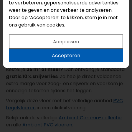
te verbeteren, gepersonaliseerde advertenties
(7020.6213.19)
weer te geven en ons verkeer te analyseren.
Ambiant Ceramo Click XL Beige (7020.6210.19)
Ambiant Ceramo Click XL Light Grey
Door op ‘Accepteren’ te klikken, stem je in met
(7020.6211.19)
ons gebruik van cookies.
Snel online te bestellen met gratis
Aanpassen
snijverlies
Deze vloer is
snel online te bestellen
. Je rekent
Accepteren
veilig af en regelt je vloer eenvoudig vanuit huis.
Bestel je
35 m² of meer
? Dan ontvang je standaard
gratis 10% snijverlies
. Zo heb je direct voldoende
extra marge voor zaag- en snijwerk en voorkom je
onnodige tekorten tijdens het leggen.
Vergelijk deze vloer met het volledige aanbod
PVC
tegelvloeren
in een clickuitvoering.
Bekijk ook de volledige
Ambiant Ceramo-collectie
en alle
Ambiant PVC vloeren
.