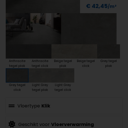
€ 42,45
Anthracite
Anthracite
Beige tegel
Beige tegel
Grey tegel
tegel plak
tegel click
plak
click
plak
Grey tegel
Light Grey
Light Grey
click
tegel plak
tegel click
Vloertype
Klik
Geschikt voor
Vloerverwarming