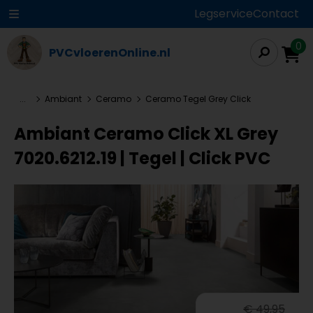
Legservice
Contact
0
PVCvloerenOnline.nl
...
Ambiant
Ceramo
Ceramo Tegel Grey Click
Ambiant Ceramo Click XL Grey
7020.6212.19 | Tegel | Click PVC
€ 49,95