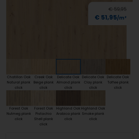
€ 59,95
€ 51,95
Chatillon Oak
Creek Oak
Delicate Oak
Delicate Oak
Delicate Oak
Natural plank
Beige plank
Almond plank
Clay plank
Toffee plank
click
click
click
click
click
Forest Oak
Forest Oak
Highland Oak
Highland Oak
Nutmeg plank
Pistachio
Arabica plank
Smoke plank
click
Shell plank
click
click
click