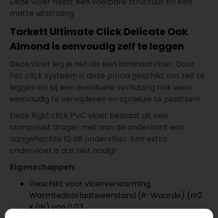
Deze vloer heeft een voelbare structuur en een
matte uitstraling.
Tarkett Ultimate Click Delicate Oak
Almond is eenvoudig zelf te leggen
Deze vloer leg je net als een laminaatvloer. Door
het click systeem is deze prima geschikt om zelf te
leggen en bij een eventuele verhuizing ook weer
eenvoudig te verwijderen en opnieuw te plaatsen!
Deze Rigid click PVC vloer bestaat uit een
composiet drager met aan de onderkant een
aangehechte 10 dB ondervloer. Een extra
ondervloer is dus niet nodig!
Eigenschappen:
Geschikt voor vloerverwarming.
Warmtedoorlaatweerstand (R-Waarde) (m2
K/W) van 0.03