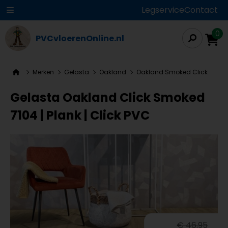
Legservice
Contact
0
PVCvloerenOnline.nl
Merken
Gelasta
Oakland
Oakland Smoked Click
Gelasta Oakland Click Smoked
7104 | Plank | Click PVC
€ 46,95