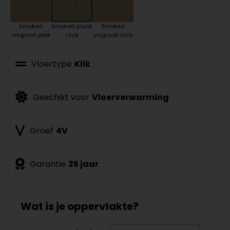
Smoked
Smoked plank
Smoked
visgraat plak
click
visgraat click
Vloertype
Klik
Geschikt voor
Vloerverwarming
Groef
4V
Garantie
25 jaar
Wat is je oppervlakte?