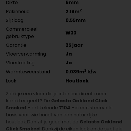
Dikte
6mm
2
Pakinhoud
2.19m
Slijtlaag
0.55mm
Commercieel
W33
gebruiktype
Garantie
25 jaar
Vloerverwarming
Ja
Vloerkoeling
Ja
2
Warmteweerstand
0.039m
k/w
Look
Houtlook
Zoek je een vloer die je interieur direct meer
karakter geeft? De
Gelasta Oakland Click
Smoked
– artikelcode
7104
– is een sfeervolle
basis voor wie houdt van een natuurlijke
houtlook.Dan zit je goed met de
Gelasta Oakland
Click Smoked
. Dankzij de eiken look en de subtiele