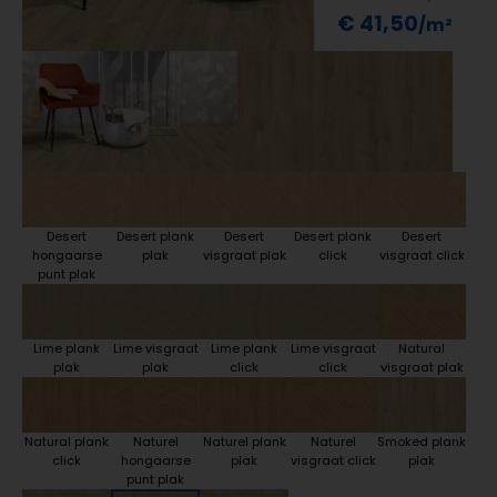
€ 41,50
Desert
Desert plank
Desert
Desert plank
Desert
hongaarse
plak
visgraat plak
click
visgraat click
punt plak
Lime plank
Lime visgraat
Lime plank
Lime visgraat
Natural
plak
plak
click
click
visgraat plak
Natural plank
Naturel
Naturel plank
Naturel
Smoked plank
click
hongaarse
plak
visgraat click
plak
punt plak