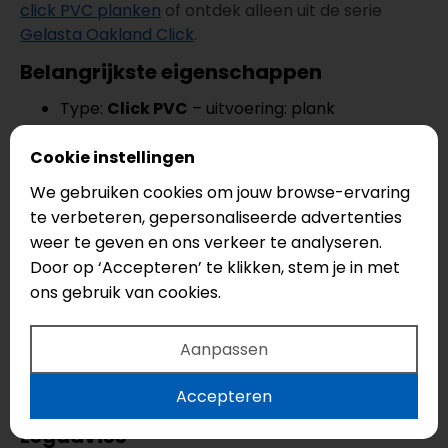
click PVC planken
of ontdek alleen uit de serie
Gelasta Oakland Click
.
Belangrijkste eigenschappen
Type:
Click PVC
– uitvoering: plank
Afmeting: 1522 x 240 mm
Dikte: 6 mm
Cookie instellingen
Slijtlaag: 0,55 mm
We gebruiken cookies om jouw browse-ervaring
Geschikt voor:
vloerverwarming &
te verbeteren, gepersonaliseerde advertenties
vloerkoeling
weer te geven en ons verkeer te analyseren.
Waterbestendig
en onderhoudsarm
Door op ‘Accepteren’ te klikken, stem je in met
Garantie: 25 jaar
ons gebruik van cookies.
Gratis snijverlies
Aanpassen
Bestel je
35 m² of meer
? Dan ontvang je
7% gratis
snijverlies
(afgerond op hele pakken). Handig voor
Accepteren
snijwerk en (bij patroon) extra marge.
Legadvies