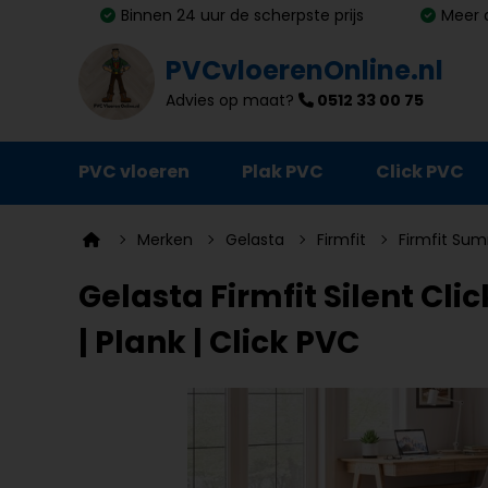
Binnen 24 uur de scherpste prijs
Meer 
PVCvloerenOnline.nl
Advies op maat?
0512 33 00 75
PVC vloeren
Plak PVC
Click PVC
Ondervloeren
Merken
Gelasta
Firmfit
Firmfit Sum
Plinten
Gelasta Firmfit Silent Cl
Deurmatten
| Plank | Click PVC
Vloer- en trapprofielen
Lijm, primer en egalisatie
Schoonmaak en onderhoud