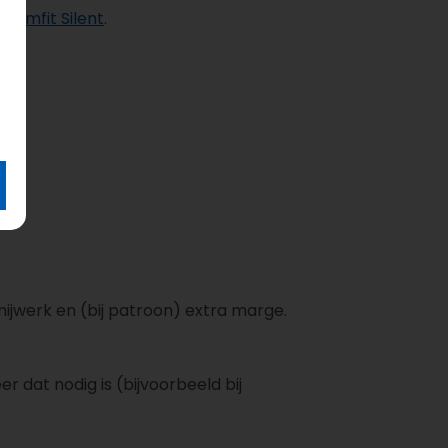
Firmfit Silent
.
ijwerk en (bij patroon) extra marge.
 dat nodig is (bijvoorbeeld bij