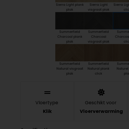
Sierra Light plank
Sierra Light
Sierra Lig
plak
visgraat plak
cli
Summerfield
Summerfield
Summer
Charcoal plank
Charcoal
Charcoa
plak
visgraat plak
cli
Summerfield
Summerfield
Summer
Natural visgraat
Natural plank
Naturel
plak
click
pla
Vloertype
Geschikt voor
Klik
Vloerverwarming