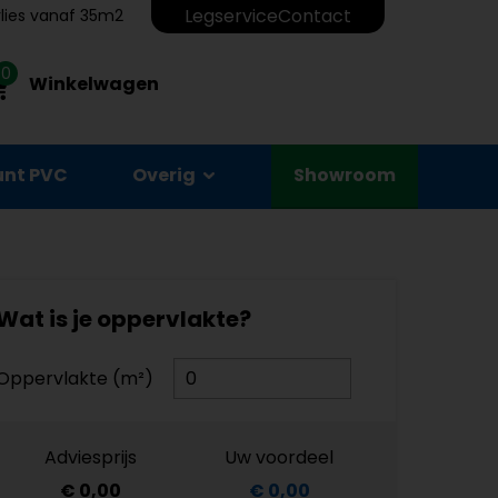
Legservice
Contact
erlies vanaf 35m2
0
Winkelwagen
unt PVC
Overig
Showroom
Wat is je oppervlakte?
Oppervlakte (m²)
Adviesprijs
Uw voordeel
€ 0,00
€ 0,00