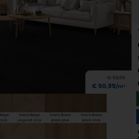
€ 59,95
€ 50,95
Beige
Sierra Beige
Sierra Brown
Sierra Brown
click
visgraat click
plank plak
plank click