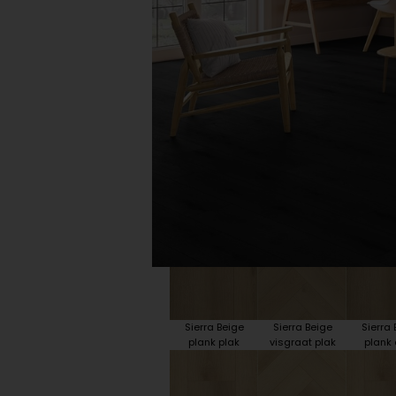
Plint accessoires
Traprenovatie
Sierra Beige
Sierra Beige
Sierra 
plank plak
visgraat plak
plank 