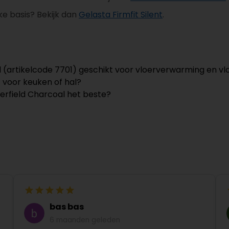
ke basis? Bekijk dan
Gelasta Firmfit Silent
.
l (artikelcode 7701) geschikt voor vloerverwarming en vl
 voor keuken of hal?
erfield Charcoal het beste?
bas bas
6 maanden geleden