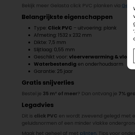
Bekijk meer Gelasta click PVC planken via
Gelas
Belangrijkste eigenschappen
Type:
Click PVC
– uitvoering: plank
Afmeting: 1532 x 232 mm
Dikte: 7,5 mm
Slijtlaag: 0,55 mm
Geschikt voor:
vloerverwarming & vloer
Waterbestendig
en onderhoudsarm
Garantie: 25 jaar
Gratis snijverlies
Bestel je
35 m² of meer
? Dan ontvang je
7% gra
Legadvies
Dit is
click PVC
en wordt zwevend gelegd met ee
geluidsnormen of een minder vlakke ondergrond)
Maak het geheel af met
plinten
. Tips voor ond