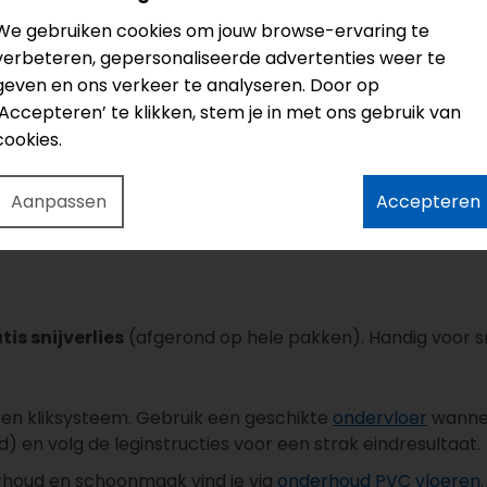
ta click PVC planken
of ontdek alleen uit de serie
Gelasta 
We gebruiken cookies om jouw browse-ervaring te
verbeteren, gepersonaliseerde advertenties weer te
geven en ons verkeer te analyseren. Door op
‘Accepteren’ te klikken, stem je in met ons gebruik van
cookies.
Aanpassen
Accepteren
koeling
tis snijverlies
(afgerond op hele pakken). Handig voor sn
n kliksysteem. Gebruik een geschikte
ondervloer
wanneer
 en volg de leginstructies voor een strak eindresultaat.
erhoud en schoonmaak vind je via
onderhoud PVC vloeren
.