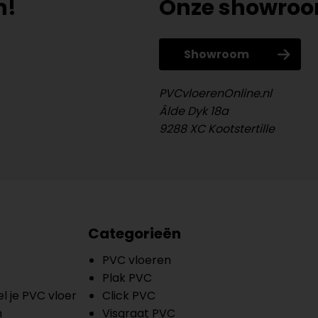
n!
Onze showro
Showroom
PVCvloerenOnline.nl
Âlde Dyk 18a
9288 XC Kootstertille
Categorieën
PVC vloeren
Plak PVC
l je PVC vloer
Click PVC
n
Visgraat PVC