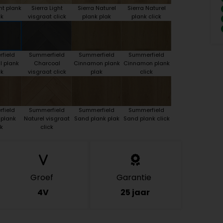
ht plank
Sierra Light
Sierra Naturel
Sierra Naturel
ck
visgraat click
plank plak
plank click
field
Summerfield
Summerfield
Summerfield
l plank
Charcoal
Cinnamon plank
Cinnamon plank
ck
visgraat click
plak
click
field
Summerfield
Summerfield
Summerfield
 plank
Naturel visgraat
Sand plank plak
Sand plank click
k
click
Groef
Garantie
4V
25 jaar