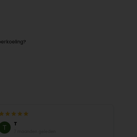
oerkoeling?
T
7 maanden geleden