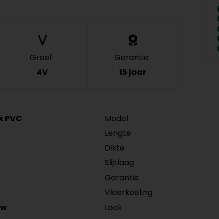
Groef
Garantie
4V
15 jaar
ck PVC
Model
Lengte
Dikte
Slijtlaag
Garantie
Vloerkoeling
Look
/w