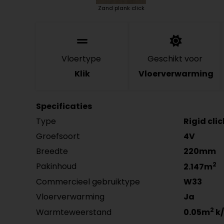
Zand plank click
Vloertype
Geschikt voor
Klik
Vloerverwarming
Specificaties
Type
Rigid cli
Groefsoort
4V
Breedte
220mm
2
Pakinhoud
2.147m
Commercieel gebruiktype
W33
Vloerverwarming
Ja
2
Warmteweerstand
0.05m
k