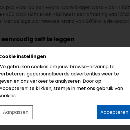
ick pvc vloer op een Hydro-Core drager. Deze vloer is 100%
P400 Click Licht Eiken 486 heeft een afmeting van 122x22
e. Met de lage warmteweerstand van 0.05Kw is de Bodiax I
s eenvoudig zelf te leggen
r het click systeem is deze prima geschikt om zelf te leg
Cookie instellingen
n!
We gebruiken cookies om jouw browse-ervaring te
posiet drager met aan de onderkant een ondervloer. Een e
verbeteren, gepersonaliseerde advertenties weer te
geven en ons verkeer te analyseren. Door op
‘Accepteren’ te klikken, stem je in met ons gebruik van
!
cookies.
krijgt u de totaal prijs voor het click PVC inclusief grati
Aanpassen
Accepteren
en laminaatvloer. Door het beproefde click systeem is de