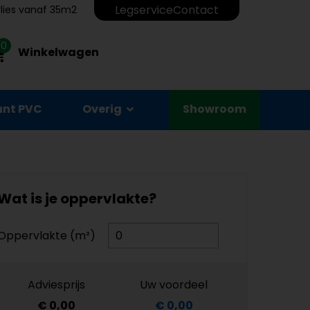
Legservice
Contact
erlies vanaf 35m2
0
Winkelwagen
unt PVC
Overig
Showroom
Wat is je oppervlakte?
Oppervlakte (m²)
Adviesprijs
Uw voordeel
€ 0,00
€ 0,00