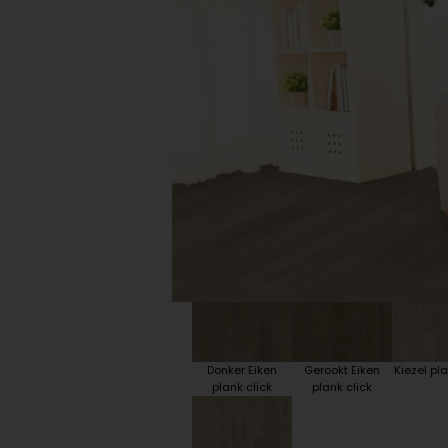
Plint accessoires
Traprenovatie
Donker Eiken
Gerookt Eiken
Kiezel pla
plank click
plank click