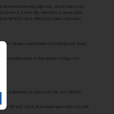
 waterbestendig, slijtvast, stil en kan over
 cm en is 6 mm dik. Hierdoor is deze click
var BP400 Click 486 Licht Eiken ook zeer
gen en bij een eventuele verhuizing ook weer
xtra ondervloer is dus alleen nodig voor
s 7% snijverlies te zien voor de
Ivar BP400
 Ivar BP400 Click uitermate geschikt om zelf