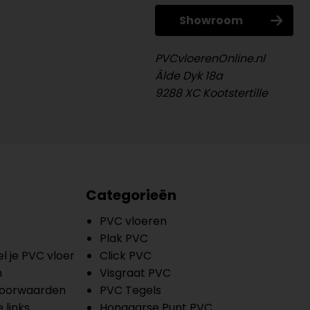
Showroom
PVCvloerenOnline.nl
Âlde Dyk 18a
9288 XC Kootstertille
Categorieën
PVC vloeren
Plak PVC
l je PVC vloer
Click PVC
n
Visgraat PVC
oorwaarden
PVC Tegels
 links
Hongaarse Punt PVC