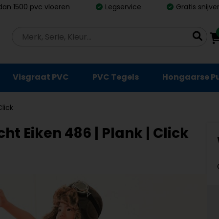
dan 1500 pvc vloeren
Legservice
Gratis snijv
Visgraat PVC
PVC Tegels
Hongaarse P
Click
ht Eiken 486 | Plank | Click