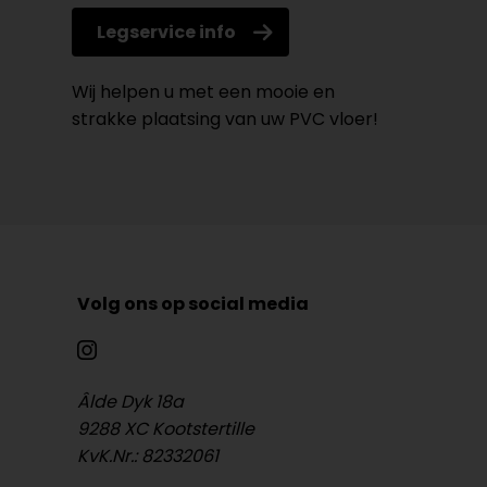
Legservice info
Wij helpen u met een mooie en
strakke plaatsing van uw PVC vloer!
Volg ons op social media
Âlde Dyk 18a
9288 XC Kootstertille
KvK.Nr.: 82332061