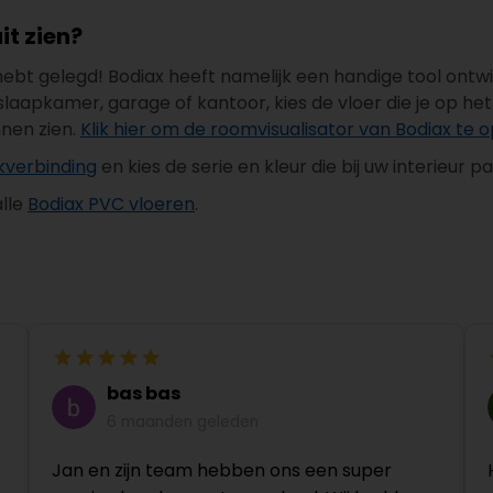
it zien?
 hebt gelegd! Bodiax heeft namelijk een handige tool ont
pkamer, garage of kantoor, kies de vloer die je op het oo
nnen zien.
Klik hier om de roomvisualisator van Bodiax te
kverbinding
en kies de serie en kleur die bij uw interieur p
lle
Bodiax PVC vloeren
.
bas bas
6 maanden geleden
Jan en zijn team hebben ons een super