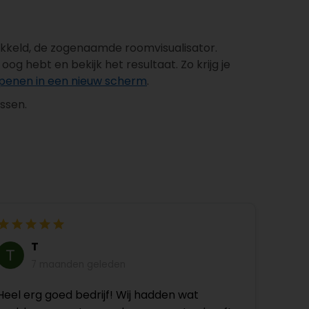
wikkeld, de zogenaamde roomvisualisator.
g hebt en bekijk het resultaat. Zo krijg je
 openen in een nieuw scherm
.
assen.
T
7 maanden geleden
Heel erg goed bedrijf! Wij hadden wat