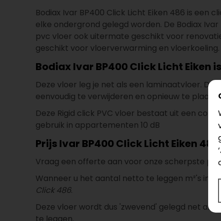
Bodiax Ivar BP400 Click Licht Eiken 486 is een cl
elke ondergrond gelegd worden. De Bodiax Ivar B
pvc vloer ook uitermate geschikt voor renovati
geschikt voor vloerverwarming en vloerkoeling.
Bodiax Ivar BP400 Click Licht Eiken i
Deze vloer leg je net als een laminaatvloer. Doo
eenvoudig te verwijderen en opnieuw te plaatse
Deze Rigid click PVC vloer bestaat uit een com
gebruik in appartementen 10 dB
Prijs Ivar BP400 Click Licht Eiken 486
Vraag een offerte aan voor onze scherpste prijs
Wanneer u het aantal netto te leggen m²'s invoert 
Click 486
.
Deze vloer wordt dus 'zwevend' gelegd net als e
te leggen.