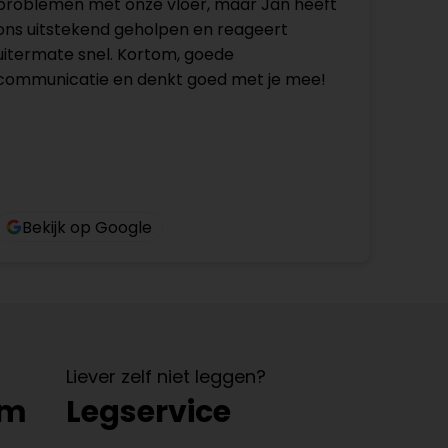
problemen met onze vloer, maar Jan heeft
ons uitstekend geholpen en reageert
uitermate snel. Kortom, goede
communicatie en denkt goed met je mee!
Bekijk op Google
Liever zelf niet leggen?
om
Legservice