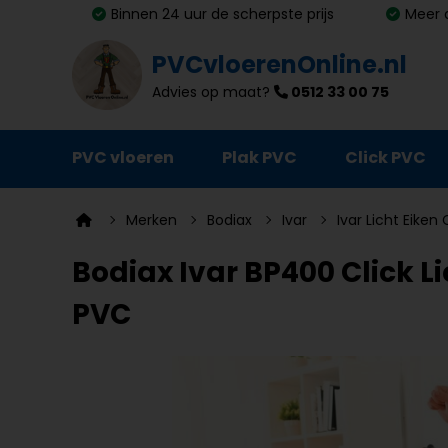
Binnen 24 uur de scherpste prijs
Meer 
PVCvloerenOnline.nl
Advies op maat?
0512 33 00 75
PVC vloeren
Plak PVC
Click PVC
Ondervloeren
Merken
Bodiax
Ivar
Ivar Licht Eiken 
Plinten
Bodiax Ivar BP400 Click Lic
Deurmatten
PVC
Vloer- en trapprofielen
Lijm, primer en egalisatie
Schoonmaak en onderhoud