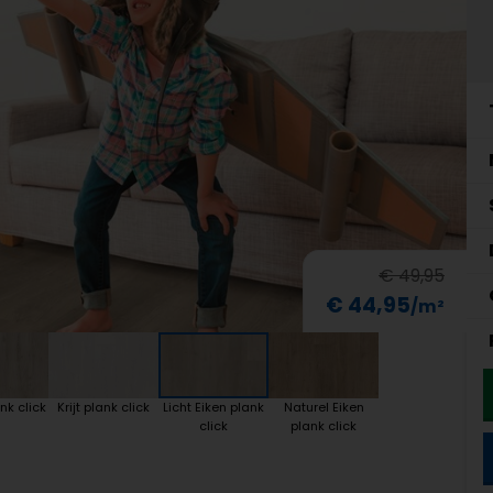
€ 49,95
€ 44,95
nk click
Krijt plank click
Licht Eiken plank
Naturel Eiken
click
plank click