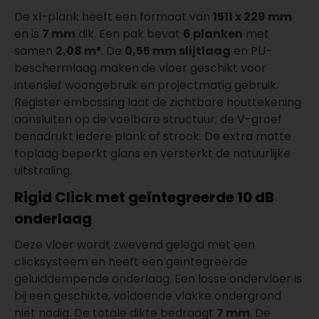
De xl-plank heeft een formaat van
1511 x 229 mm
en is
7 mm
dik. Een pak bevat
6 planken
met
samen
2,08 m²
. De
0,55 mm slijtlaag
en PU-
beschermlaag maken de vloer geschikt voor
intensief woongebruik en projectmatig gebruik.
Register embossing laat de zichtbare houttekening
aansluiten op de voelbare structuur; de V-groef
benadrukt iedere plank of strook. De extra matte
toplaag beperkt glans en versterkt de natuurlijke
uitstraling.
Rigid Click met geïntegreerde 10 dB
onderlaag
Deze vloer wordt zwevend gelegd met een
clicksysteem en heeft een geïntegreerde
geluiddempende onderlaag. Een losse ondervloer is
bij een geschikte, voldoende vlakke ondergrond
niet nodig. De totale dikte bedraagt
7 mm
. De