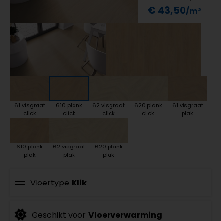
€ 43,50
61 visgraat
610 plank
62 visgraat
620 plank
61 visgraat
click
click
click
click
plak
610 plank
62 visgraat
620 plank
plak
plak
plak
Vloertype
Klik
Geschikt voor
Vloerverwarming