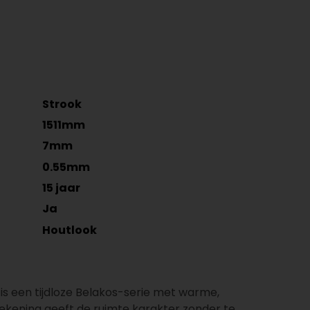
Strook
1511mm
7mm
0.55mm
15 jaar
Ja
Houtlook
 is een tijdloze Belakos-serie met warme,
tekening geeft de ruimte karakter zonder te