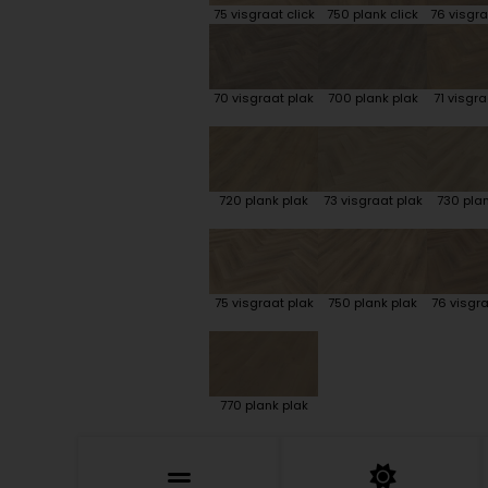
75 visgraat click
750 plank click
76 visgra
70 visgraat plak
700 plank plak
71 visgra
720 plank plak
73 visgraat plak
730 plan
75 visgraat plak
750 plank plak
76 visgra
770 plank plak