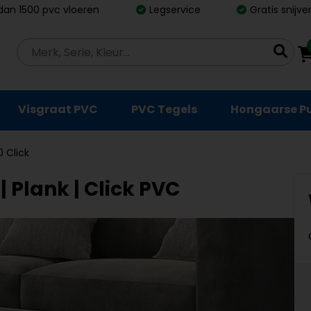
dan 1500 pvc vloeren
Legservice
Gratis snijv
Visgraat PVC
PVC Tegels
Hongaarse P
 Click
| Plank | Click PVC