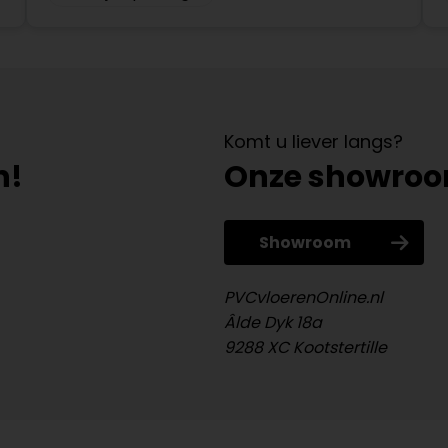
Komt u liever langs?
n!
Onze showro
Showroom
PVCvloerenOnline.nl
Âlde Dyk 18a
9288 XC Kootstertille