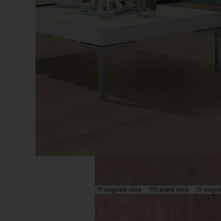
Plint accessoires
Traprenovatie
71 visgraat click
710 plank click
72 visgra