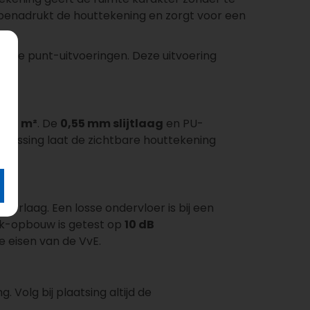
 benadrukt de houttekening en zorgt voor een
ense punt-uitvoeringen. Deze uitvoering
,08 m²
. De
0,55 mm slijtlaag
en PU-
bossing laat de zichtbare houttekening
rlaag. Een losse ondervloer is bij een
ick-opbouw is getest op
10 dB
 eisen van de VvE.
 Volg bij plaatsing altijd de