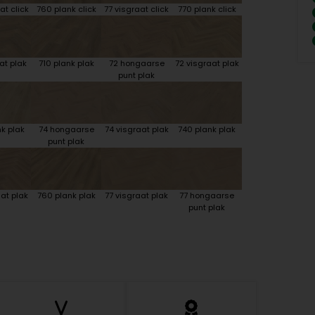
at click
760 plank click
77 visgraat click
770 plank click
at plak
710 plank plak
72 hongaarse
72 visgraat plak
punt plak
k plak
74 hongaarse
74 visgraat plak
740 plank plak
punt plak
at plak
760 plank plak
77 visgraat plak
77 hongaarse
punt plak