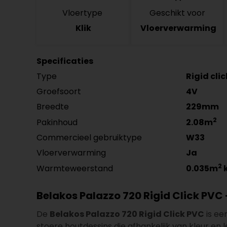
Vloertype
Geschikt voor
Klik
Vloerverwarming
Specificaties
Type
Rigid cli
Groefsoort
4V
Breedte
229mm
2
Pakinhoud
2.08m
Commercieel gebruiktype
W33
Vloerverwarming
Ja
2
Warmteweerstand
0.035m
Belakos Palazzo 720 Rigid Click PVC
De
Belakos Palazzo 720 Rigid Click PVC
is ee
stoere houtdessins die afhankelijk van kleur en