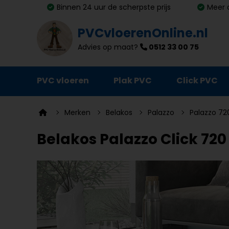
Binnen 24 uur de scherpste prijs
Meer 
PVCvloerenOnline.nl
Advies op maat?
0512 33 00 75
PVC vloeren
Plak PVC
Click PVC
Ondervloeren
Merken
Belakos
Palazzo
Palazzo 720
Plinten
Belakos Palazzo Click 720 
Deurmatten
Vloer- en trapprofielen
Lijm, primer en egalisatie
Schoonmaak en onderhoud