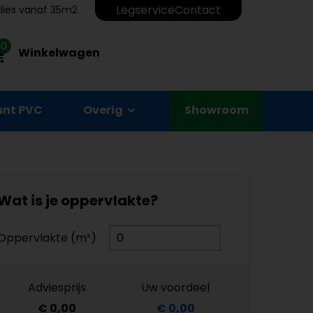
Legservice
Contact
erlies vanaf 35m2
0
Winkelwagen
unt PVC
Overig
Showroom
Wat is je oppervlakte?
Oppervlakte (m²)
Adviesprijs
Uw voordeel
€ 0,00
€ 0,00