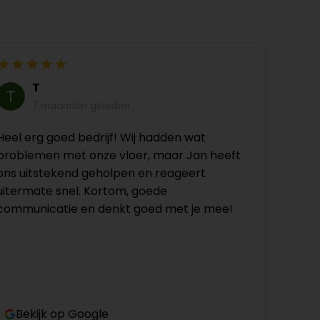
T
7 maanden geleden
Heel erg goed bedrijf! Wij hadden wat
problemen met onze vloer, maar Jan heeft
ons uitstekend geholpen en reageert
uitermate snel. Kortom, goede
communicatie en denkt goed met je mee!
Bekijk op Google