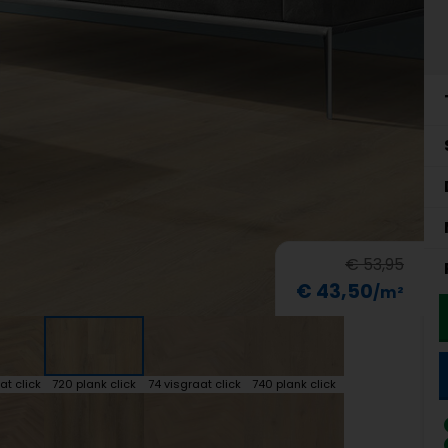
€ 53,95
€ 43,50
at click
720 plank click
74 visgraat click
740 plank click