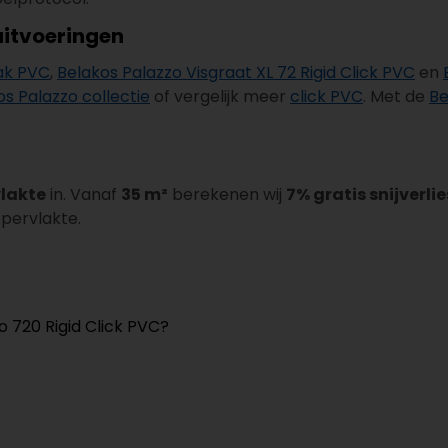
uitvoeringen
lak PVC
,
Belakos Palazzo Visgraat XL 72 Rigid Click PVC
en
os Palazzo collectie
of vergelijk meer
click PVC
. Met de
Be
vlakte
in. Vanaf
35 m²
berekenen wij
7% gratis snijverlie
ppervlakte.
o 720 Rigid Click PVC?