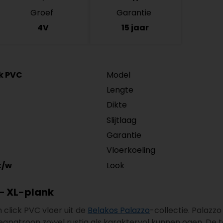
Groef
Garantie
4V
15 jaar
ck PVC
Model
Lengte
Dikte
Slijtlaag
Garantie
Vloerkoeling
Look
k/w
 – XL-plank
n click PVC vloer uit de
Belakos Palazzo
-collectie. Palazzo
 legpatroon zowel rustig als karaktervol kunnen ogen. De 