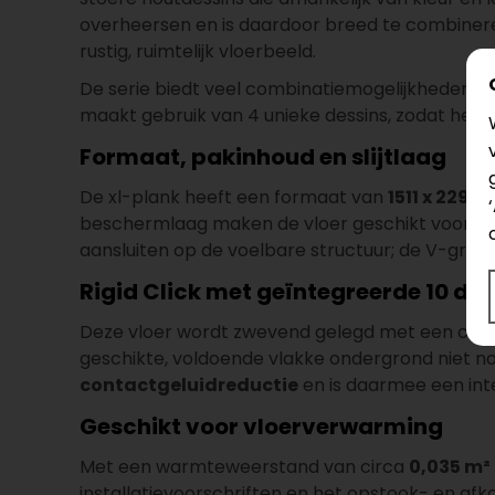
overheersen en is daardoor breed te combinere
rustig, ruimtelijk vloerbeeld.
De serie biedt veel combinatiemogelijkheden in
maakt gebruik van 4 unieke dessins, zodat herhal
Formaat, pakinhoud en slijtlaag
De xl-plank heeft een formaat van
1511 x 229 
beschermlaag maken de vloer geschikt voor int
aansluiten op de voelbare structuur; de V-groef
Rigid Click met geïntegreerde 10 dB
Deze vloer wordt zwevend gelegd met een click
geschikte, voldoende vlakke ondergrond niet no
contactgeluidreductie
en is daarmee een int
Geschikt voor vloerverwarming
Met een warmteweerstand van circa
0,035 m²
installatievoorschriften en het opstook- en afk