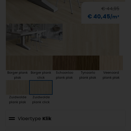
€ 44,95
€ 40,45
Borger plank
Borger plank
Schoonloo
Tynaarlo
Veenoord
plak
click
plank plak
plank plak
plank plak
Zuidwolde
Zuidwolde
plank plak
plank click
Vloertype
Klik