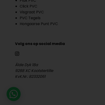
Plak PVC
Click PVC
Visgraat PVC
PVC Tegels
Hongaarse Punt PVC
Volg ons op social media
Âlde Dyk 18a
9288 XC Kootstertille
KvK.Nr.: 82332061