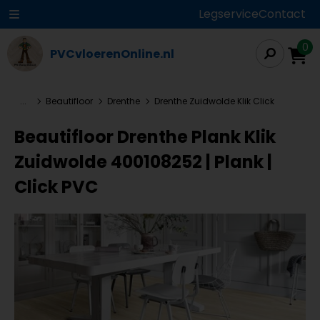
Legservice
Contact
0
PVCvloerenOnline.nl
...
Beautifloor
Drenthe
Drenthe Zuidwolde Klik Click
Beautifloor Drenthe Plank Klik
Zuidwolde 400108252 | Plank |
Click PVC