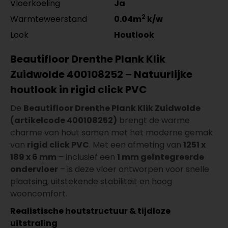
Vloerkoeling
Ja
2
Warmteweerstand
0.04m
k/w
Look
Houtlook
Beautifloor Drenthe Plank Klik
Zuidwolde 400108252 – Natuurlijke
houtlook in rigid click PVC
De
Beautifloor Drenthe Plank Klik Zuidwolde
(artikelcode 400108252)
brengt de warme
charme van hout samen met het moderne gemak
van
rigid click PVC
. Met een afmeting van
1251 x
189 x 6 mm
– inclusief een
1 mm geïntegreerde
ondervloer
– is deze vloer ontworpen voor snelle
plaatsing, uitstekende stabiliteit en hoog
wooncomfort.
Realistische houtstructuur & tijdloze
uitstraling