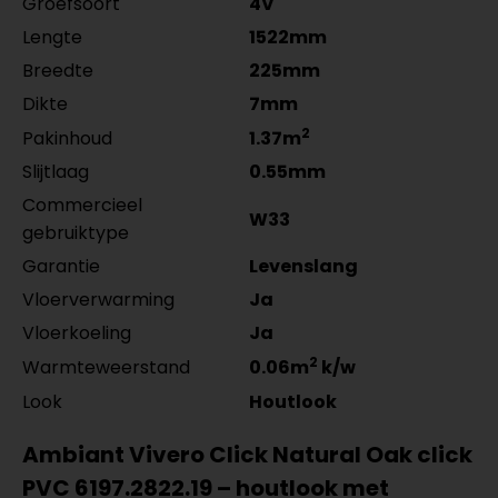
Groefsoort
4V
Co-Pro Profielen Zilver
Meter
Aantal
zwart gefolied 5532.2210.19
zwart gefolied 5531.2910.19
4962311011
per lengte: mm, € 17,95 p/st
per lengte: mm, € 14,95 p/st
Lengte
1522mm
per lengte: mm, € 28,95 p/st
Breedte
225mm
Dikte
7mm
2
Pakinhoud
1.37m
Slijtlaag
0.55mm
Commercieel
W33
gebruiktype
Garantie
Levenslang
Vloerverwarming
Ja
Vloerkoeling
Ja
2
Warmteweerstand
0.06m
k/w
Look
Houtlook
Ambiant Vivero Click Natural Oak click
PVC 6197.2822.19 – houtlook met