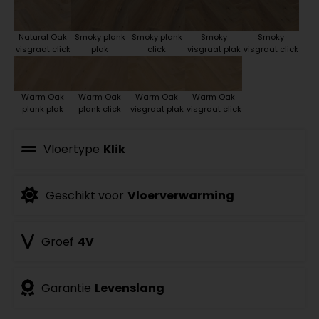
Natural Oak
Smoky plank
Smoky plank
Smoky
Smoky
visgraat click
plak
click
visgraat plak
visgraat click
Warm Oak
Warm Oak
Warm Oak
Warm Oak
plank plak
plank click
visgraat plak
visgraat click
Vloertype
Klik
Geschikt voor
Vloerverwarming
Groef
4V
Garantie
Levenslang