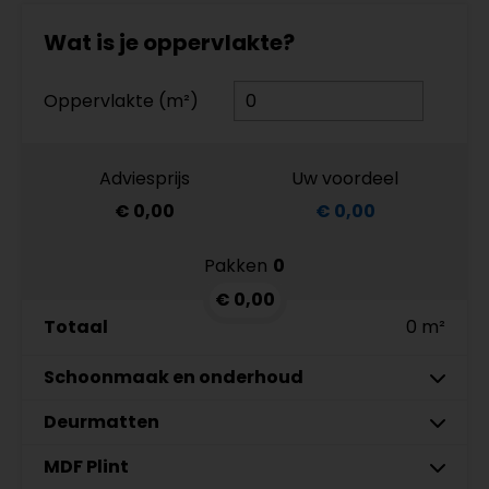
Wat is je oppervlakte?
Oppervlakte (m²)
Adviesprijs
Uw voordeel
€ 0,00
€ 0,00
Pakken
0
€ 0,00
Totaal
0 m²
Schoonmaak en onderhoud
Deurmatten
Co-Pro Schoonmaak en
Aantal
Onderhoud PVC Reiniger 4862
MDF Plint
Gelasta Xtreme SDN carbon 99
Meter
€ 19,95 p/st
€ 89,95 p/meter