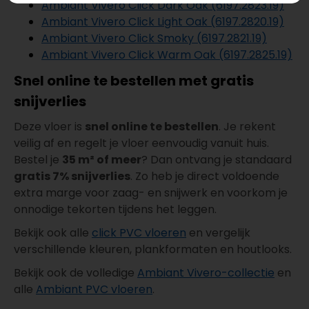
Ambiant Vivero Click Dark Oak (6197.2823.19)
Ambiant Vivero Click Light Oak (6197.2820.19)
Ambiant Vivero Click Smoky (6197.2821.19)
Ambiant Vivero Click Warm Oak (6197.2825.19)
Snel online te bestellen met gratis
snijverlies
Deze vloer is
snel online te bestellen
. Je rekent
veilig af en regelt je vloer eenvoudig vanuit huis.
Bestel je
35 m² of meer
? Dan ontvang je standaard
gratis 7% snijverlies
. Zo heb je direct voldoende
extra marge voor zaag- en snijwerk en voorkom je
onnodige tekorten tijdens het leggen.
Bekijk ook alle
click PVC vloeren
en vergelijk
verschillende kleuren, plankformaten en houtlooks.
Bekijk ook de volledige
Ambiant Vivero-collectie
en
alle
Ambiant PVC vloeren
.