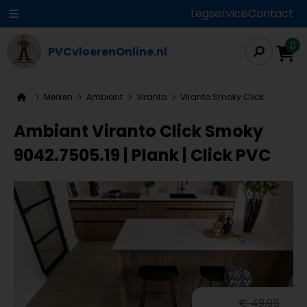
Legservice
Contact
0
PVCvloerenOnline.nl
Merken
Ambiant
Viranto
Viranto Smoky Click
Ambiant Viranto Click Smoky
9042.7505.19 | Plank | Click PVC
€ 49,95