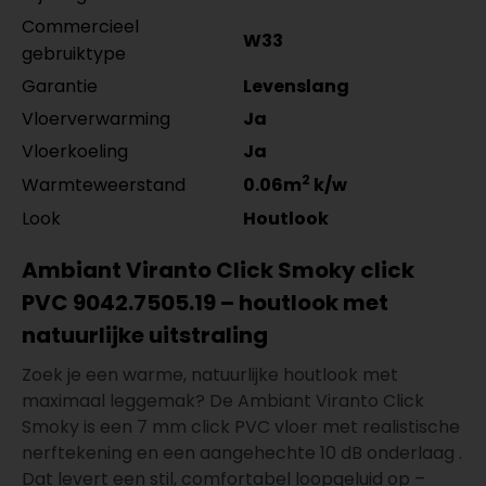
Commercieel
W33
gebruiktype
Garantie
Levenslang
Vloerverwarming
Ja
Vloerkoeling
Ja
2
Warmteweerstand
0.06m
k/w
Look
Houtlook
Ambiant Viranto Click Smoky click
PVC 9042.7505.19 – houtlook met
natuurlijke uitstraling
Zoek je een warme, natuurlijke houtlook met
maximaal leggemak? De Ambiant Viranto Click
Smoky is een 7 mm click PVC vloer met realistische
nerftekening en een aangehechte 10 dB onderlaag .
Dat levert een stil, comfortabel loopgeluid op –