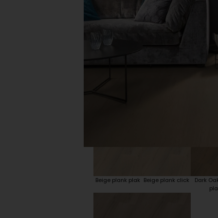
Plint accessoires
Traprenovatie
Beige plank plak
Beige plank click
Dark Oa
pla