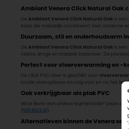
Ambiant Venera Click Natural Oak cli
De
Ambiant Venera Click Natural Oak
is een 
basis die makkelijk combineert met moderne en t
Duurzaam, stil en onderhoudsarm in
De
Ambiant Venera Click Natural Oak
is een
vlakke, droge en stabiele basisvloer. De plank
Perfect voor vloerverwarming en -
De click PVC vloer is geschikt voor
vloerverwar
totale vloeropbouw en volg voor en na het leg
Ook verkrijgbaar als plak PVC
Wil je liever een andere legmethode? Deze uitvo
(6311.8513.19)
.
Alternatieven binnen de Venera seri