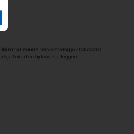
e
35 m² of meer
? Dan ontvang je standaard
dige tekorten tijdens het leggen.