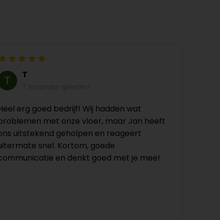
T
7 maanden geleden
Heel erg goed bedrijf! Wij hadden wat
problemen met onze vloer, maar Jan heeft
ons uitstekend geholpen en reageert
uitermate snel. Kortom, goede
communicatie en denkt goed met je mee!