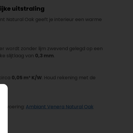
jke uitstraling
tint Natural Oak geeft je interieur een warme
vloer wordt zonder lijm zwevend gelegd op een
e slijtlaag van
0,3 mm
.
circa
0,05 m² K/W
. Houd rekening met de
 uitvoering:
Ambiant Venera Natural Oak