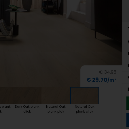
€ 34,95
€ 29,70
k plank
Dark Oak plank
Natural Oak
Natural Oak
k
click
plank plak
plank click