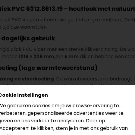
ck PVC 6312.8613.19 – houtlook met natuurli
click PVC vloer met een rustige, natuurlijke houtlook. De 
ijdloze woonstijlen.
 dagelijks gebruik
 rigid click PVC vloer met een sterke klikverbinding. De 
en meten
1219 × 229 mm
, zijn
5 mm
dik en hebben een sterk
koeling (lage warmteweerstand)
ming en vloerkoeling
. De warmteweerstand bedraagt 
gen het voorgeschreven opstook- en afkoelprotocol.
Cookie instellingen
We gebruiken cookies om jouw browse-ervaring te
ering is ook verkrijgbaar als
plak PVC
. Bekijk de plak PVC
verbeteren, gepersonaliseerde advertenties weer te
geven en ons verkeer te analyseren. Door op
e
‘Accepteren’ te klikken, stem je in met ons gebruik van