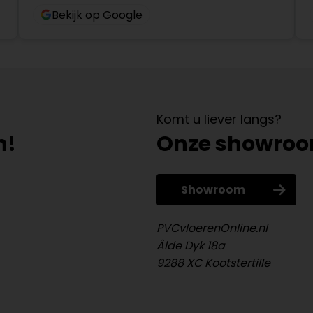
Bekijk op Google
Komt u liever langs?
n!
Onze showro
Showroom
PVCvloerenOnline.nl
Âlde Dyk 18a
9288 XC Kootstertille