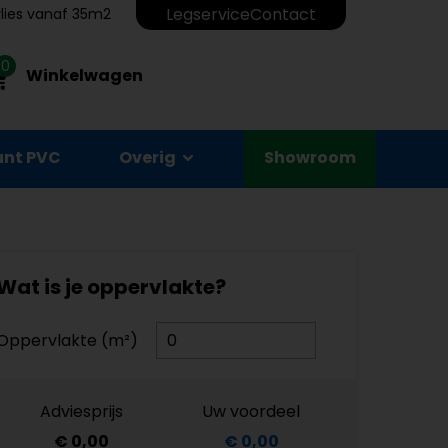
Legservice
Contact
erlies vanaf 35m2
0
Winkelwagen
unt PVC
Overig
Showroom
Wat is je oppervlakte?
Oppervlakte (m²)
Adviesprijs
Uw voordeel
€ 0,00
€ 0,00