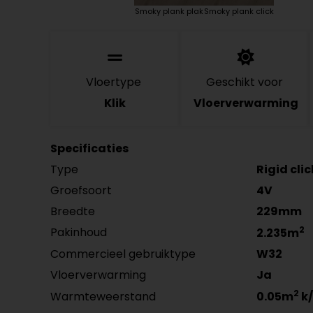
Smoky plank plak
Smoky plank click
Vloertype
Geschikt voor
Klik
Vloerverwarming
Specificaties
Type
Rigid cli
Groefsoort
4V
Breedte
229mm
2
Pakinhoud
2.235m
Commercieel gebruiktype
W32
Vloerverwarming
Ja
2
Warmteweerstand
0.05m
k