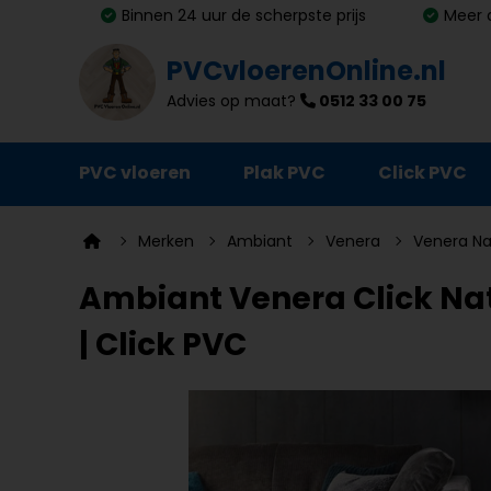
Binnen 24 uur de scherpste prijs
Meer 
PVCvloerenOnline.nl
Advies op maat?
0512 33 00 75
PVC vloeren
Plak PVC
Click PVC
Ondervloeren
Merken
Ambiant
Venera
Venera Na
Plinten
Ambiant Venera Click Natu
Deurmatten
| Click PVC
Vloer- en trapprofielen
Lijm, primer en egalisatie
Schoonmaak en onderhoud