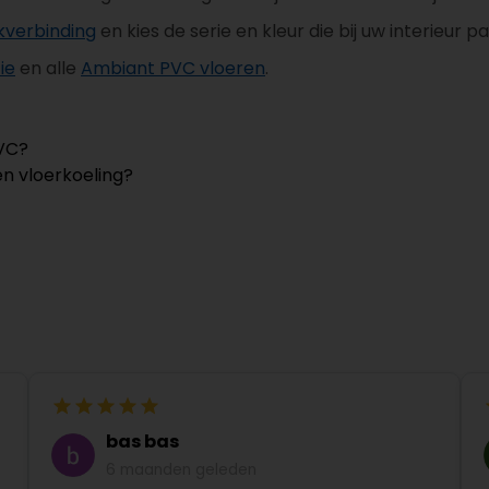
kverbinding
en kies de serie en kleur die bij uw interieur p
ie
en alle
Ambiant PVC vloeren
.
PVC?
en vloerkoeling?
bas bas
6 maanden geleden