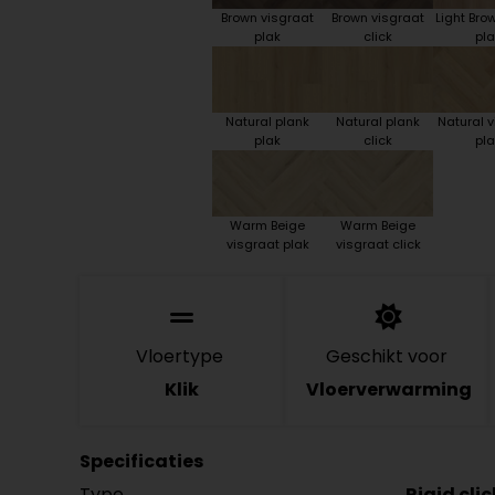
Brown visgraat
Brown visgraat
Light Bro
plak
click
pla
Natural plank
Natural plank
Natural v
plak
click
pla
Warm Beige
Warm Beige
visgraat plak
visgraat click
Vloertype
Geschikt voor
Klik
Vloerverwarming
Specificaties
Type
Rigid cli