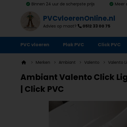
Binnen 24 uur de scherpste prijs
Meer 
PVCvloerenOnline.nl
Advies op maat?
0512 33 00 75
PVC vloeren
Plak PVC
Click PVC
Ondervloeren
Merken
Ambiant
Valento
Valento L
Plinten
Ambiant Valento Click Lig
Deurmatten
| Click PVC
Vloer- en trapprofielen
Lijm, primer en egalisatie
Schoonmaak en onderhoud