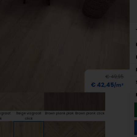
€ 49,95
€ 42,45
sgraat
Beige visgraat
Brown plank plak
Brown plank click
k
click