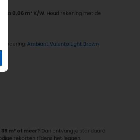
circa
0,06 m² K/W
. Houd rekening met de
 uitvoering:
Ambiant Valento Light Brown
e
35 m² of meer
? Dan ontvang je standaard
dige tekorten tijdens het leggen.