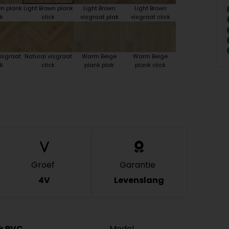
wn plank
Light Brown plank
Light Brown
Light Brown
k
click
visgraat plak
visgraat click
isgraat
Natural visgraat
Warm Beige
Warm Beige
k
click
plank plak
plank click
Groef
Garantie
4V
Levenslang
ck PVC
Model