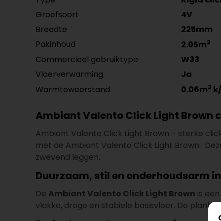
Groefsoort
4V
Breedte
225mm
2
Pakinhoud
2.05m
Commercieel gebruiktype
W33
Vloerverwarming
Ja
2
Warmteweerstand
0.06m
k
Ambiant Valento Click Light Brown cl
Ambiant Valento Click Light Brown – sterke clic
met de Ambiant Valento Click Light Brown . Dez
zwevend leggen.
Duurzaam, stil en onderhoudsarm in
De
Ambiant Valento Click Light Brown
is een
vlakke, droge en stabiele basisvloer. De plank