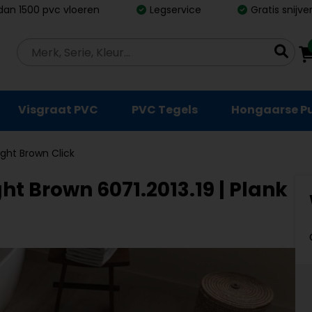
dan 1500 pvc vloeren
Legservice
Gratis snijv
Visgraat PVC
PVC Tegels
Hongaarse P
ight Brown Click
ht Brown 6071.2013.19 | Plank