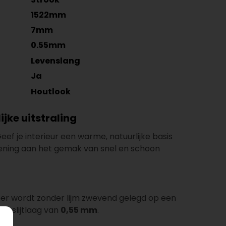
1522mm
7mm
0.55mm
Levenslang
Ja
Houtlook
jke uitstraling
ef je interieur een warme, natuurlijke basis
ekening aan het gemak van snel en schoon
vloer wordt zonder lijm zwevend gelegd op een
e slijtlaag van
0,55 mm
.