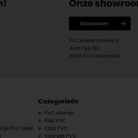
n!
Onze showro
Showroom
PVCvloerenOnline.nl
Âlde Dyk 18a
9288 XC Kootstertille
Categorieën
PVC vloeren
Plak PVC
l je PVC vloer
Click PVC
n
Visgraat PVC