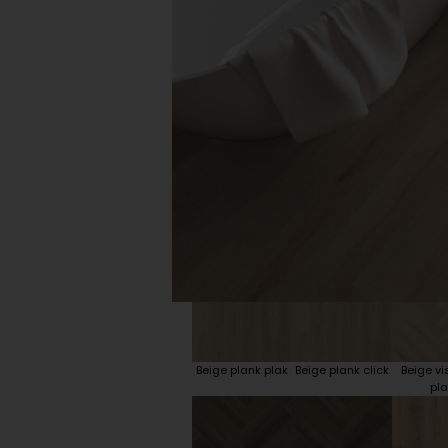
Plint accessoires
Traprenovatie
Beige plank plak
Beige plank click
Beige vi
pla