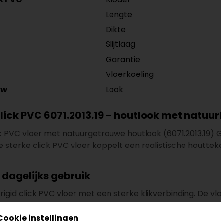
Lengte
Dikte
Slijtlaag
Garantie
Vloerkoeling
Look
/w
ick PVC 6071.2013.19 – houtlook met natuurli
k PVC vloer met natuurgetrouwe houtlook (6071.2013.19) Ge
e sterke click PVC vloer koppelt een realistische houtt
 dagelijks gebruik
 rigid click PVC vloer met een sterke klikverbinding. De 
en meten
1522 × 225 mm
, zijn
7 mm
dik en hebben een sterk
Cookie instellingen