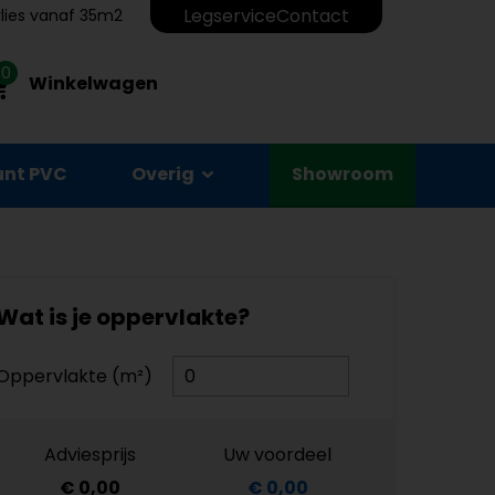
Legservice
Contact
erlies vanaf 35m2
0
Winkelwagen
unt PVC
Overig
Showroom
Wat is je oppervlakte?
Oppervlakte (m²)
Adviesprijs
Uw voordeel
€ 0,00
€ 0,00