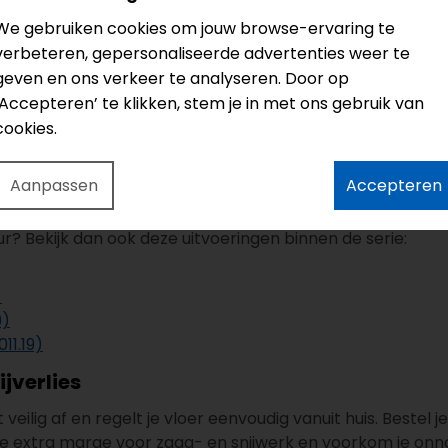
koeling (lage warmteweerstand)
We gebruiken cookies om jouw browse-ervaring te
ming en vloerkoeling
. De warmteweerstand bedraagt 
verbeteren, gepersonaliseerde advertenties weer te
gen het voorgeschreven opstook- en afkoelprotocol.
geven en ons verkeer te analyseren. Door op
‘Accepteren’ te klikken, stem je in met ons gebruik van
cookies.
ering is ook verkrijgbaar als
plak PVC
. Bekijk de plak PVC
Aanpassen
Accepteren
ie
ur? Bekijk dan ook deze uitvoeringen binnen de serie:
)
9)
11.19)
ijverlies
t veilig af en regelt je vloer eenvoudig vanuit huis. Bestel j
de extra marge voor zaag- en snijwerk en voorkom je onno