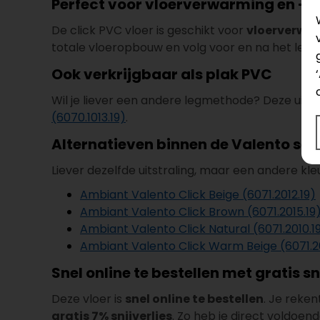
Perfect voor vloerverwarming en -
De click PVC vloer is geschikt voor
vloerverwar
totale vloeropbouw en volg voor en na het leg
Ook verkrijgbaar als plak PVC
Wil je liever een andere legmethode? Deze uitvo
(6070.1013.19)
.
Alternatieven binnen de Valento ser
Liever dezelfde uitstraling, maar een andere kle
Ambiant Valento Click Beige (6071.2012.19)
Ambiant Valento Click Brown (6071.2015.19
Ambiant Valento Click Natural (6071.2010.1
Ambiant Valento Click Warm Beige (6071.20
Snel online te bestellen met gratis sn
Deze vloer is
snel online te bestellen
. Je reken
gratis 7% snijverlies
. Zo heb je direct voldoen