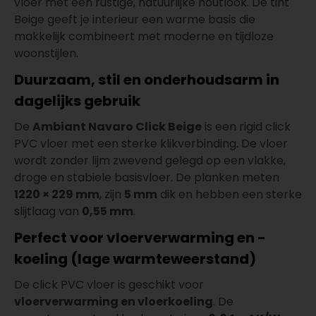
vloer met een rustige, natuurlijke houtlook. De tint
Beige geeft je interieur een warme basis die
makkelijk combineert met moderne en tijdloze
woonstijlen.
Duurzaam, stil en onderhoudsarm in
dagelijks gebruik
De
Ambiant Navaro Click Beige
is een rigid click
PVC vloer met een sterke klikverbinding. De vloer
wordt zonder lijm zwevend gelegd op een vlakke,
droge en stabiele basisvloer. De planken meten
1220 × 229 mm
, zijn
5 mm
dik en hebben een sterke
slijtlaag van
0,55 mm
.
Perfect voor vloerverwarming en -
koeling (lage warmteweerstand)
De click PVC vloer is geschikt voor
vloerverwarming en vloerkoeling
. De