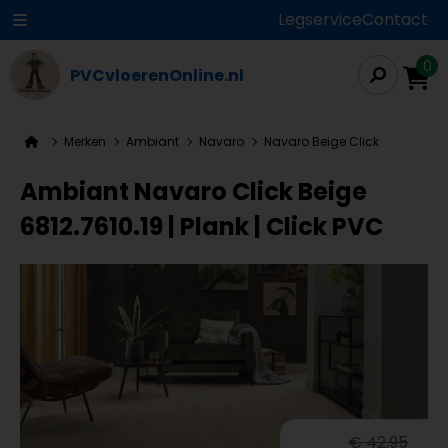
Legservice
Contact
0
PVCvloerenOnline.nl
Merken
Ambiant
Navaro
Navaro Beige Click
Ambiant Navaro Click Beige
6812.7610.19 | Plank | Click PVC
€ 42,95