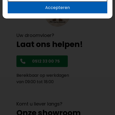
Accepteren
Uw droomvloer?
Laat ons helpen!
0512 33 00 75
Bereikbaar op werkdagen
van 09:00 tot 18:00
Komt u liever langs?
Onze showroom