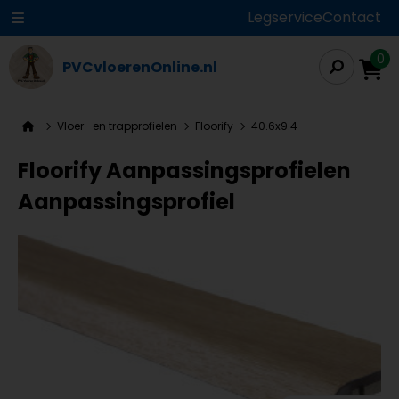
Legservice
Contact
0
PVCvloerenOnline.nl
Vloer- en trapprofielen
Floorify
40.6x9.4
Floorify Aanpassingsprofielen
Aanpassingsprofiel