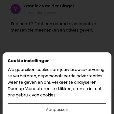
Yannick Van der Cingel
4 maanden geleden
Top bedrijf! Echt een aanrader, vriendelijke
mensen die meedenken en advies geven.
Cookie instellingen
We gebruiken cookies om jouw browse-ervaring
te verbeteren, gepersonaliseerde advertenties
Bekijk op Google
weer te geven en ons verkeer te analyseren.
Door op ‘Accepteren’ te klikken, stem je in met
ons gebruik van cookies.
Aanpassen