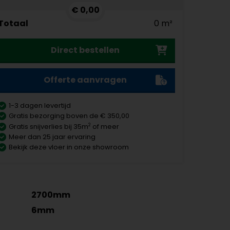
€ 0,00
Totaal
0 m²
Direct bestellen
Offerte aanvragen
1-3 dagen levertijd
Gratis bezorging boven de € 350,00
2
Gratis snijverlies bij 35m
of meer
Meer dan 25 jaar ervaring
Bekijk deze vloer in onze showroom
2700mm
6mm