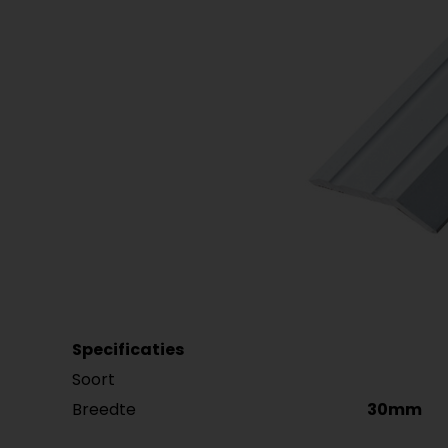
Plint accessoires
Traprenovatie
Specificaties
Soort
Breedte
30mm