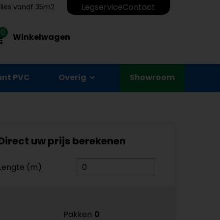
Legservice
Contact
erlies vanaf 35m2
0
Winkelwagen
unt PVC
Overig
Showroom
Direct uw prijs berekenen
Lengte (m)
Pakken
0