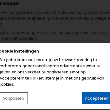
r kopen
 overgangsprofiel voor een strakke overgang tussen twe
laminaatvloer of andere harde vloer een strakke, veilige e
g.
lijke maatvoering kiest u snel het juiste profiel voor uw s
ieuw wilt bestellen.
renOnline.nl en maak uw vloerproject compleet met passe
Cookie instellingen
We gebruiken cookies om jouw browse-ervaring te
verbeteren, gepersonaliseerde advertenties weer te
geven en ons verkeer te analyseren. Door op
‘Accepteren’ te klikken, stem je in met ons gebruik van
cookies.
bas bas
Aanpassen
Accepteren
6 maanden geleden