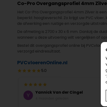
Co-Pro Overgangsprofiel 4mm Zilve
Het Co-Pro Overgangsprofiel 4mm Zilver is een
beperkt hoogteverschil. Zo krijgt uw PVC vloer, 
de afwerking een rustige en verzorgde uitstralin
De afmeting is 2700 x 30 x 6 mm. Dankzij de duide
wanneer u deze uitvoering wilt vergelijken of opn
Bestel dit overgangsprofiel online bij PVCvloe
verzorgd eindresultaat.
PVCvloerenOnline.nl
5.0
Yannick Van der Cingel
4 maanden geleden