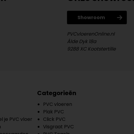
Showroom
PVCvloerenOnline.nl
Âlde Dyk 18a
9288 XC Kootstertille
Categorieën
PVC vloeren
Plak PVC
l je PVC vloer
Click PVC
n
Visgraat PVC