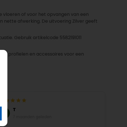
e vloeren of voor het opvangen van een
n nette afwerking. De uitvoering Zilver geeft
ituatie. Gebruik artikelcode 5582191011
nde profielen en accessoires voor een
T
7 maanden geleden