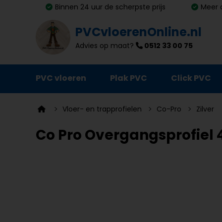
Binnen 24 uur de scherpste prijs
Meer 
PVCvloerenOnline.nl
Advies op maat?
0512 33 00 75
PVC vloeren
Plak PVC
Click PVC
Ondervloeren
Vloer- en trapprofielen
Co-Pro
Zilver
Plinten
Co Pro Overgangsprofiel 
Deurmatten
Vloer- en trapprofielen
Lijm, primer en egalisatie
Schoonmaak en onderhoud