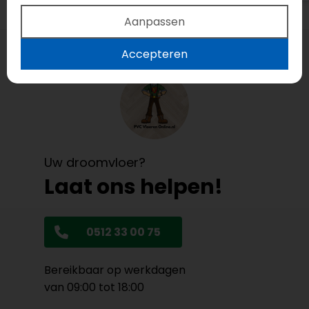
Aanpassen
Accepteren
Uw droomvloer?
Laat ons helpen!
0512 33 00 75
Bereikbaar op werkdagen
van 09:00 tot 18:00