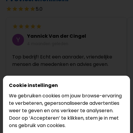
5.0
Yannick Van der Cingel
4 maanden geleden
Top bedrijf! Echt een aanrader, vriendelijke
mensen die meedenken en advies geven.
Cookie instellingen
We gebruiken cookies om jouw browse-ervaring
te verbeteren, gepersonaliseerde advertenties
weer te geven en ons verkeer te analyseren.
Door op ‘Accepteren’ te klikken, stem je in met
Bekijk op Google
ons gebruik van cookies.