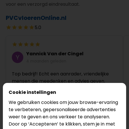
voor een verzorgd eindresultaat.
PVCvloerenOnline.nl
5.0
Yannick Van der Cingel
4 maanden geleden
Top bedrijf! Echt een aanrader, vriendelijke
mensen die meedenken en advies geven.
Cookie instellingen
We gebruiken cookies om jouw browse-ervaring
te verbeteren, gepersonaliseerde advertenties
weer te geven en ons verkeer te analyseren.
Door op ‘Accepteren’ te klikken, stem je in met