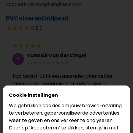
voor een verzorgd eindresultaat.
PVCvloerenOnline.nl
5.0
Yannick Van der Cingel
4 maanden geleden
Top bedrijf! Echt een aanrader, vriendelijke
mensen die meedenken en advies geven.
Cookie instellingen
We gebruiken cookies om jouw browse-ervaring
te verbeteren, gepersonaliseerde advertenties
weer te geven en ons verkeer te analyseren.
Door op ‘Accepteren’ te klikken, stem je in met