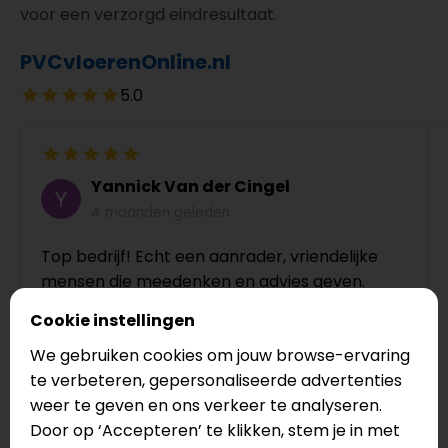
voor een verzorgd eindresultaat.
PVCvloerenOnline.nl
5.0
Yannick Van der Cingel
4 maanden geleden
Top bedrijf! Echt een aanrader, vriendelijke
mensen die meedenken en advies geven.
Cookie instellingen
We gebruiken cookies om jouw browse-ervaring
te verbeteren, gepersonaliseerde advertenties
weer te geven en ons verkeer te analyseren.
Door op ‘Accepteren’ te klikken, stem je in met