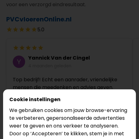
voor een verzorgd eindresultaat.
PVCvloerenOnline.nl
5.0
Yannick Van der Cingel
4 maanden geleden
Top bedrijf! Echt een aanrader, vriendelijke
mensen die meedenken en advies geven.
Cookie instellingen
We gebruiken cookies om jouw browse-ervaring
te verbeteren, gepersonaliseerde advertenties
weer te geven en ons verkeer te analyseren.
Door op ‘Accepteren’ te klikken, stem je in met