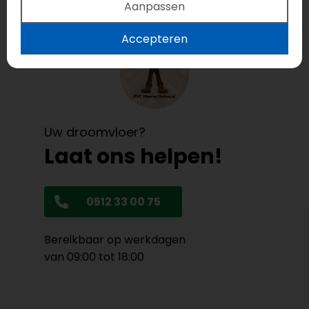
Aanpassen
Accepteren
Uw droomvloer?
Laat ons helpen!
0512 33 00 75
Bereikbaar op werkdagen
van 09:00 tot 18:00