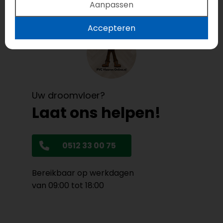
Aanpassen
Accepteren
Uw droomvloer?
Laat ons helpen!
0512 33 00 75
Bereikbaar op werkdagen
van 09:00 tot 18:00