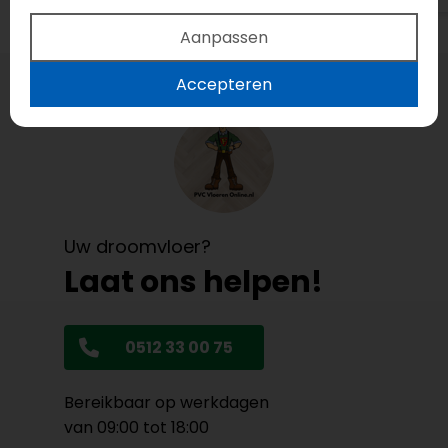
Aanpassen
Accepteren
Uw droomvloer?
Laat ons helpen!
0512 33 00 75
Bereikbaar op werkdagen
van 09:00 tot 18:00