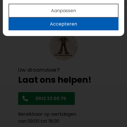
Aanpassen
Accepteren
Uw droomvloer?
Laat ons helpen!
0512 33 00 75
Bereikbaar op werkdagen
van 09:00 tot 18:00