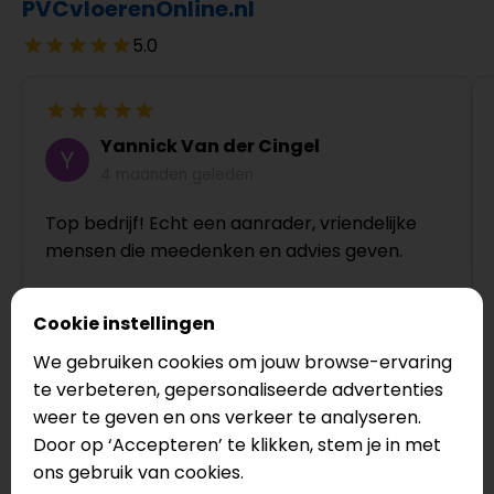
PVCvloerenOnline.nl
5.0
Yannick Van der Cingel
4 maanden geleden
Top bedrijf! Echt een aanrader, vriendelijke
mensen die meedenken en advies geven.
Cookie instellingen
We gebruiken cookies om jouw browse-ervaring
te verbeteren, gepersonaliseerde advertenties
weer te geven en ons verkeer te analyseren.
Door op ‘Accepteren’ te klikken, stem je in met
Bekijk op Google
ons gebruik van cookies.