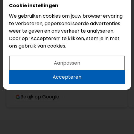
Cookie instellingen
Yannick Van der Cingel
We gebruiken cookies om jouw browse-ervaring
4 maanden geleden
te verbeteren, gepersonaliseerde advertenties
Top bedrijf! Echt een aanrader, vriendelijke
weer te geven en ons verkeer te analyseren.
mensen die meedenken en advies geven.
Door op ‘Accepteren’ te klikken, stem je in met
ons gebruik van cookies.
Aanpassen
Accepteren
Bekijk op Google