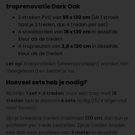
5606146211
traprenovatie Dark Oak
per lengte: mm, € 69,95 p/st
2 stroken PVC van
55 x 130 cm
(uit 1 strook
Co-Pro Profielen
Meter
Aantal
14x3000x43mm RVS
haal je 2 treden, dus 4 treden per set)
5607145211
4 stootborden van
18 x 130 cm
in dezelfde
per lengte: mm, € 34,95 p/st
kleur als de treden
Co-Pro Profielen
Meter
Aantal
4 trapneuzen van
3,8 x 130 cm
in dezelfde
14x3000x43mm Zwart
kleur als de treden
5607145311
Let op:
trapprofielen (afwerkprofielen) worden niet
per lengte: mm, € 36,95 p/st
meegeleverd en bestel je los.
Co-Pro Profielen
Meter
Aantal
14x3000x43mm Alu/Zilver
Hoeveel sets heb je nodig?
5607145111
per lengte: mm, € 32,95 p/st
Richtlijn:
1 set = 4 treden
. Voor een trap met
15
Co-Pro Profielen
Meter
Aantal
treden
heb je daarom
4 sets
nodig (15/4 afgerond
14x3000x43mm Brons
naar boven).
5607146111
Zijn je breedste treden maximaal
130 cm
, dan kun je
per lengte: mm, € 36,95 p/st
profielen per trede bestellen. Zijn je treden breder,
Co-Pro Profielen
Meter
Aantal
kies dan voor profielen van
3 meter
in dezelfde
14x3000x43mm Goud