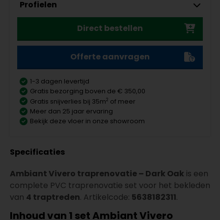
Profielen
Co-Pro Lijmen en Egalisatie PVC
Aantal
lijm 2Kg 4872001211
Co-Pro Profielen 4 stuks
Meter
Aantal
Direct bestellen
RVS lengte = 130cm
5606145211
per lengte: mm, € 64,95 p/st
Offerte aanvragen
Co-Pro Profielen 4 stuks
Meter
Aantal
Zwart lengte = 130cm
1-3 dagen levertijd
5606145311
Gratis bezorging boven de € 350,00
per lengte: mm, € 69,95 p/st
2
Gratis snijverlies bij 35m
of meer
Meer dan 25 jaar ervaring
Co-Pro Profielen 4 stuks
Meter
Aantal
Bekijk deze vloer in onze showroom
Zilver lengte = 130cm
5606145111
per lengte: mm, € 59,95 p/st
Specificaties
Co-Pro Profielen 4 stuks
Meter
Aantal
Brons lengte = 130cm
Ambiant Vivero traprenovatie – Dark Oak
is een
5606146111
complete PVC traprenovatie set voor het bekleden
per lengte: mm, € 69,95 p/st
van
4 traptreden
. Artikelcode:
5638182311
.
Co-Pro Profielen 4 stuks
Meter
Aantal
Goud lengte = 130cm
Inhoud van 1 set Ambiant Vivero