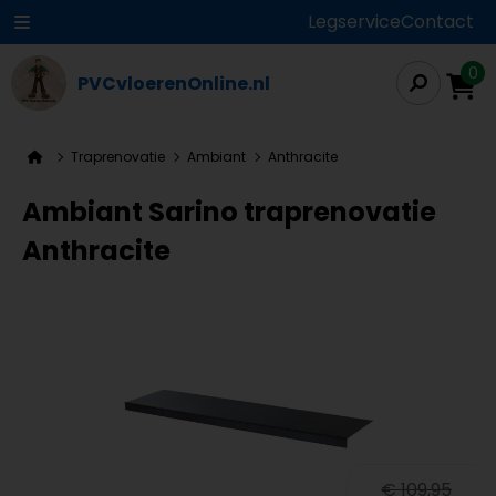
Legservice
Contact
0
PVCvloerenOnline.nl
Traprenovatie
Ambiant
Anthracite
Ambiant Sarino traprenovatie
Anthracite
€ 109,95