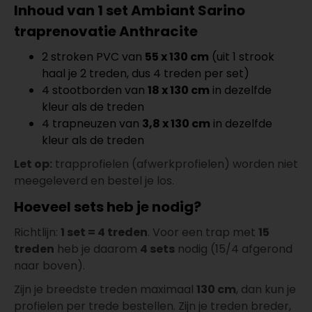
5606146211
Inhoud van 1 set Ambiant Sarino
per lengte: mm, € 69,95 p/st
traprenovatie Anthracite
Co-Pro Profielen
Meter
Aantal
14x3000x43mm RVS
2 stroken PVC van
55 x 130 cm
(uit 1 strook
5607145211
haal je 2 treden, dus 4 treden per set)
per lengte: mm, € 34,95 p/st
4 stootborden van
18 x 130 cm
in dezelfde
Co-Pro Profielen
Meter
Aantal
kleur als de treden
14x3000x43mm Zwart
4 trapneuzen van
3,8 x 130 cm
in dezelfde
5607145311
kleur als de treden
per lengte: mm, € 36,95 p/st
Let op:
trapprofielen (afwerkprofielen) worden niet
Co-Pro Profielen
Meter
Aantal
meegeleverd en bestel je los.
14x3000x43mm Alu/Zilver
5607145111
Hoeveel sets heb je nodig?
per lengte: mm, € 32,95 p/st
Co-Pro Profielen
Meter
Aantal
Richtlijn:
1 set = 4 treden
. Voor een trap met
15
14x3000x43mm Brons
treden
heb je daarom
4 sets
nodig (15/4 afgerond
5607146111
naar boven).
per lengte: mm, € 36,95 p/st
Zijn je breedste treden maximaal
130 cm
, dan kun je
Co-Pro Profielen
Meter
Aantal
profielen per trede bestellen. Zijn je treden breder,
14x3000x43mm Goud