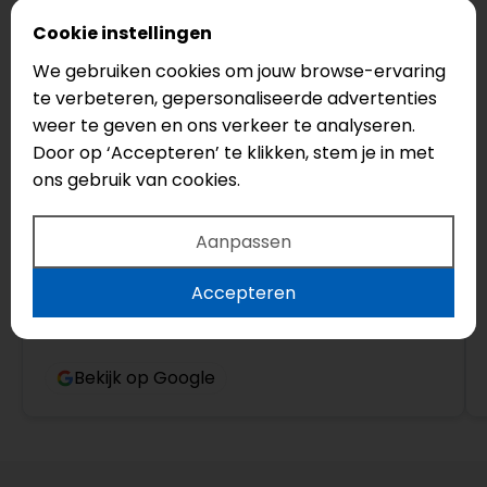
Cookie instellingen
Yannick Van der Cingel
We gebruiken cookies om jouw browse-ervaring
4 maanden geleden
te verbeteren, gepersonaliseerde advertenties
weer te geven en ons verkeer te analyseren.
Top bedrijf! Echt een aanrader, vriendelijke
Door op ‘Accepteren’ te klikken, stem je in met
mensen die meedenken en advies geven.
ons gebruik van cookies.
Aanpassen
Accepteren
Bekijk op Google