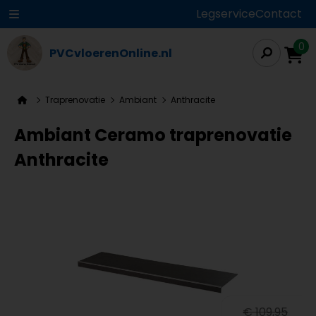
Legservice
Contact
0
PVCvloerenOnline.nl
Traprenovatie
Ambiant
Anthracite
Ambiant Ceramo traprenovatie
Anthracite
€ 109,95