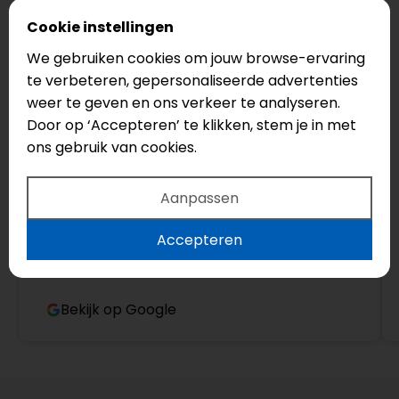
Cookie instellingen
Yannick Van der Cingel
We gebruiken cookies om jouw browse-ervaring
4 maanden geleden
te verbeteren, gepersonaliseerde advertenties
weer te geven en ons verkeer te analyseren.
Top bedrijf! Echt een aanrader, vriendelijke
Door op ‘Accepteren’ te klikken, stem je in met
mensen die meedenken en advies geven.
ons gebruik van cookies.
Aanpassen
Accepteren
Bekijk op Google