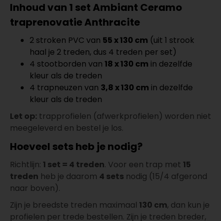
5606146211
Inhoud van 1 set Ambiant Ceramo
per lengte: mm, € 69,95 p/st
traprenovatie Anthracite
Co-Pro Profielen
Meter
Aantal
14x3000x43mm RVS
2 stroken PVC van
55 x 130 cm
(uit 1 strook
5607145211
haal je 2 treden, dus 4 treden per set)
per lengte: mm, € 34,95 p/st
4 stootborden van
18 x 130 cm
in dezelfde
Co-Pro Profielen
Meter
Aantal
kleur als de treden
14x3000x43mm Zwart
4 trapneuzen van
3,8 x 130 cm
in dezelfde
5607145311
kleur als de treden
per lengte: mm, € 36,95 p/st
Let op:
trapprofielen (afwerkprofielen) worden niet
Co-Pro Profielen
Meter
Aantal
meegeleverd en bestel je los.
14x3000x43mm Alu/Zilver
5607145111
Hoeveel sets heb je nodig?
per lengte: mm, € 32,95 p/st
Co-Pro Profielen
Meter
Aantal
Richtlijn:
1 set = 4 treden
. Voor een trap met
15
14x3000x43mm Brons
treden
heb je daarom
4 sets
nodig (15/4 afgerond
5607146111
naar boven).
per lengte: mm, € 36,95 p/st
Zijn je breedste treden maximaal
130 cm
, dan kun je
Co-Pro Profielen
Meter
Aantal
profielen per trede bestellen. Zijn je treden breder,
14x3000x43mm Goud