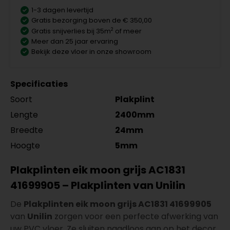
1-3 dagen levertijd
Gratis bezorging boven de € 350,00
2
Gratis snijverlies bij 35m
of meer
Meer dan 25 jaar ervaring
Bekijk deze vloer in onze showroom
Specificaties
Soort
Plakplint
Lengte
2400mm
Breedte
24mm
Hoogte
5mm
Plakplinten eik moon grijs AC1831
41699905 – Plakplinten van Unilin
De
Plakplinten eik moon grijs AC1831 41699905
van
Unilin
zorgen voor een perfecte afwerking van
uw PVC vloer. Ze sluiten naadloos aan op het decor