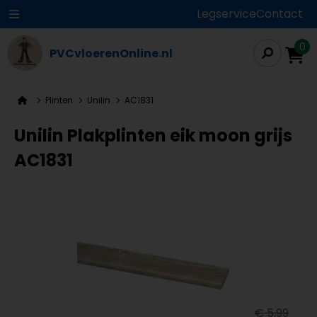
Legservice
Contact
0
PVCvloerenOnline.nl
Plinten
Unilin
AC1831
Unilin Plakplinten eik moon grijs
AC1831
€ 5,99