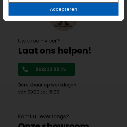
Accepteren
Uw droomvloer?
Laat ons helpen!
0512 33 00 75
Bereikbaar op werkdagen
van 09:00 tot 18:00
Komt u liever langs?
Onze showroom