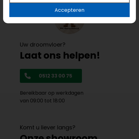
Accepteren
Uw droomvloer?
Laat ons helpen!
0512 33 00 75
Bereikbaar op werkdagen
van 09:00 tot 18:00
Komt u liever langs?
Onze showroom