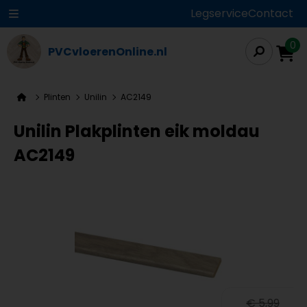
Legservice
Contact
0
PVCvloerenOnline.nl
Plinten
Unilin
AC2149
Unilin Plakplinten eik moldau
AC2149
€ 5,99