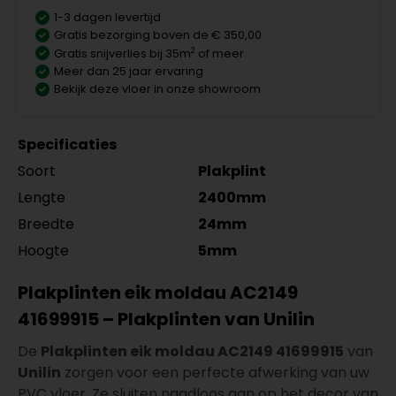
1-3 dagen levertijd
Gratis bezorging boven de € 350,00
2
Gratis snijverlies bij 35m
of meer
Meer dan 25 jaar ervaring
Bekijk deze vloer in onze showroom
Specificaties
Soort
Plakplint
Lengte
2400mm
Breedte
24mm
Hoogte
5mm
Plakplinten eik moldau AC2149
41699915 – Plakplinten van Unilin
De
Plakplinten eik moldau AC2149 41699915
van
Unilin
zorgen voor een perfecte afwerking van uw
PVC vloer. Ze sluiten naadloos aan op het decor van