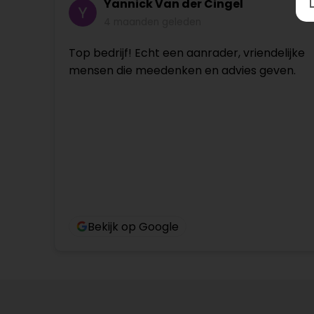
Yannick Van der Cingel
4 maanden geleden
Top bedrijf! Echt een aanrader, vriendelijke
mensen die meedenken en advies geven.
Bekijk op Google