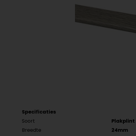
Plint accessoires
Traprenovatie
Specificaties
Soort
Plakplint
Breedte
24mm