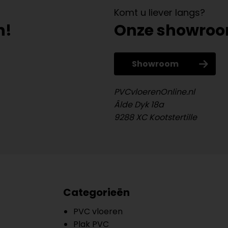
Komt u liever langs?
n!
Onze showro
Showroom
PVCvloerenOnline.nl
Âlde Dyk 18a
9288 XC Kootstertille
Categorieën
PVC vloeren
Plak PVC