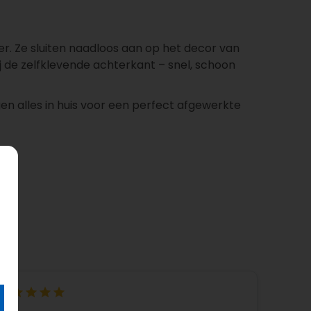
r. Ze sluiten naadloos aan op het decor van
ij de zelfklevende achterkant – snel, schoon
gen alles in huis voor een perfect afgewerkte