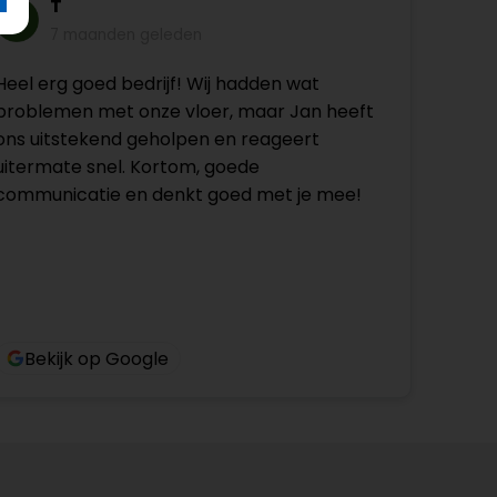
T
7 maanden geleden
Heel erg goed bedrijf! Wij hadden wat
problemen met onze vloer, maar Jan heeft
ons uitstekend geholpen en reageert
uitermate snel. Kortom, goede
communicatie en denkt goed met je mee!
Bekijk op Google