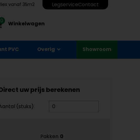
Legservice
Contact
erlies vanaf 35m2
0
Winkelwagen
unt PVC
Overig
Showroom
Direct uw prijs berekenen
Aantal (stuks)
Pakken
0