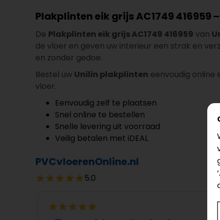
Plakplinten eik grijs AC1749 416959 –
De
Plakplinten eik grijs AC1749 416959
van
Un
de vloer en geven uw interieur een strak en ver
en zonder gedoe.
Bestel uw
Unilin plakplinten
eenvoudig online e
vloer.
Eenvoudig zelf te plaatsen
Snel online te bestellen
Snelle levering uit voorraad
Veilig betalen met iDEAL
PVCvloerenOnline.nl
5.0