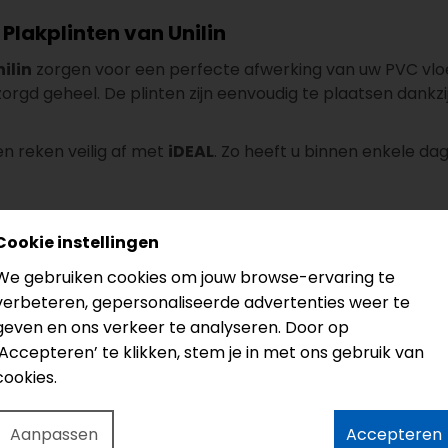
 Plakplinten van Unilin
ilin
zorgen voor een perfecte afwerking van uw PVC vloe
zorgd geheel. De plinten zijn eenvoudig te plaatsen dankz
n reken veilig af met
iDEAL
. Zo heeft u binnen enkele da
Cookie instellingen
We gebruiken cookies om jouw browse-ervaring te
verbeteren, gepersonaliseerde advertenties weer te
geven en ons verkeer te analyseren. Door op
‘Accepteren’ te klikken, stem je in met ons gebruik van
cookies.
Aanpassen
Accepteren