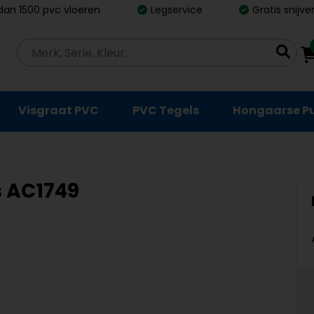
dan 1500 pvc vloeren
Legservice
Gratis snijv
Visgraat PVC
PVC Tegels
Hongaarse P
js AC1749