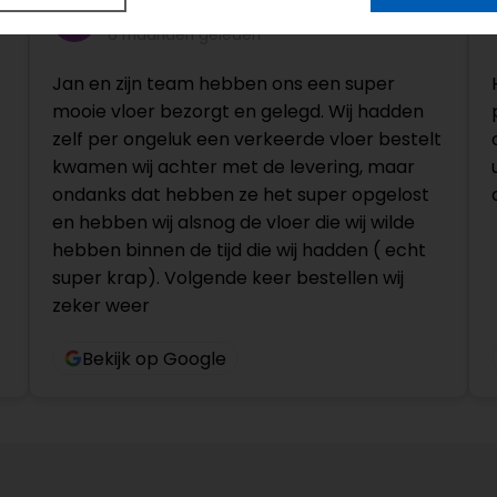
bas bas
6 maanden geleden
Jan en zijn team hebben ons een super
mooie vloer bezorgt en gelegd. Wij hadden
zelf per ongeluk een verkeerde vloer bestelt
kwamen wij achter met de levering, maar
ondanks dat hebben ze het super opgelost
en hebben wij alsnog de vloer die wij wilde
hebben binnen de tijd die wij hadden ( echt
super krap). Volgende keer bestellen wij
zeker weer
Bekijk op Google