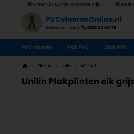
Binnen 24 uur de scherpste prijs
Meer 
PVCvloerenOnline.nl
Advies op maat?
0512 33 00 75
PVC vloeren
Plak PVC
Click PVC
Ondervloeren
Plinten
Unilin
AC1749
Plinten
Unilin Plakplinten eik gri
Deurmatten
Vloer- en trapprofielen
Lijm, primer en egalisatie
Schoonmaak en onderhoud